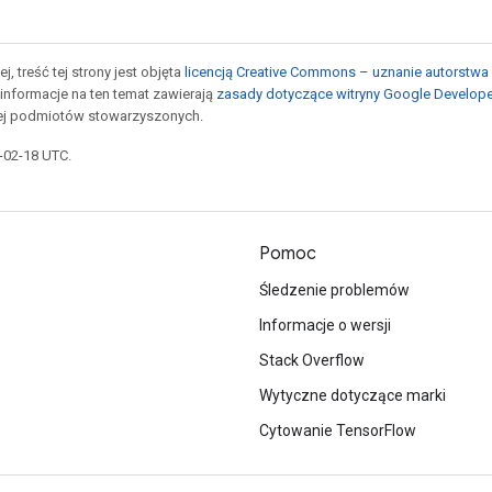
j, treść tej strony jest objęta
licencją Creative Commons – uznanie autorstwa 
informacje na ten temat zawierają
zasady dotyczące witryny Google Develop
jej podmiotów stowarzyszonych.
6-02-18 UTC.
Pomoc
Śledzenie problemów
Informacje o wersji
Stack Overflow
Wytyczne dotyczące marki
Cytowanie TensorFlow