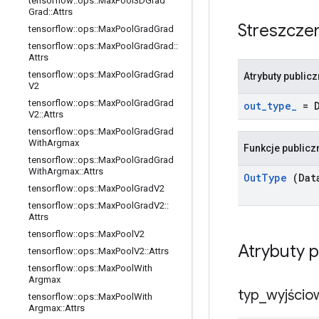
tensorflow
::
ops
::
Max
Pool3DGrad
Grad
::
Attrs
Streszcze
tensorflow
::
ops
::
Max
Pool
Grad
Grad
tensorflow
::
ops
::
Max
Pool
Grad
Grad
::
Attrs
tensorflow
::
ops
::
Max
Pool
Grad
Grad
Atrybuty public
V2
tensorflow
::
ops
::
Max
Pool
Grad
Grad
out
_
type
_
= 
V2
::
Attrs
tensorflow
::
ops
::
Max
Pool
Grad
Grad
With
Argmax
Funkcje publicz
tensorflow
::
ops
::
Max
Pool
Grad
Grad
With
Argmax
::
Attrs
Out
Type
(Dat
tensorflow
::
ops
::
Max
Pool
Grad
V2
tensorflow
::
ops
::
Max
Pool
Grad
V2
::
Attrs
tensorflow
::
ops
::
Max
Pool
V2
Atrybuty 
tensorflow
::
ops
::
Max
Pool
V2
::
Attrs
tensorflow
::
ops
::
Max
Pool
With
Argmax
typ
_
wyjścio
tensorflow
::
ops
::
Max
Pool
With
Argmax
::
Attrs