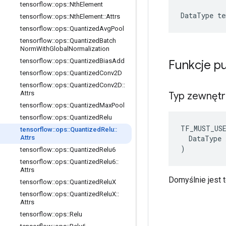
tensorflow
::
ops
::
Nth
Element
DataType
te
tensorflow
::
ops
::
Nth
Element
::
Attrs
tensorflow
::
ops
::
Quantized
Avg
Pool
tensorflow
::
ops
::
Quantized
Batch
Norm
With
Global
Normalization
tensorflow
::
ops
::
Quantized
Bias
Add
Funkcje p
tensorflow
::
ops
::
Quantized
Conv2D
tensorflow
::
ops
::
Quantized
Conv2D
::
Attrs
Typ zewnęt
tensorflow
::
ops
::
Quantized
Max
Pool
tensorflow
::
ops
::
Quantized
Relu
TF_MUST_US
tensorflow
::
ops
::
Quantized
Relu
::
  DataType x
Attrs
)
tensorflow
::
ops
::
Quantized
Relu6
tensorflow
::
ops
::
Quantized
Relu6
::
Attrs
Domyślnie jest
tensorflow
::
ops
::
Quantized
Relu
X
tensorflow
::
ops
::
Quantized
Relu
X
::
Attrs
tensorflow
::
ops
::
Relu