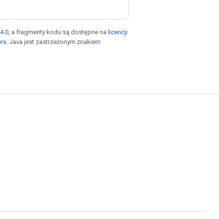
4.0
, a fragmenty kodu są dostępne na
licencji
ers
. Java jest zastrzeżonym znakiem