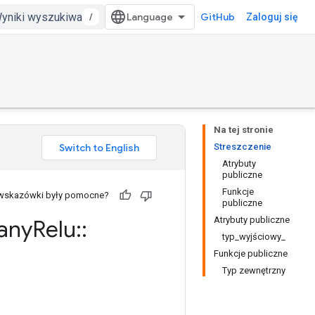
/
GitHub
Zaloguj się
Na tej stronie
Streszczenie
Atrybuty
publiczne
Funkcje
 wskazówki były pomocne?
publiczne
Atrybuty publiczne
any
Relu
::
typ_wyjściowy_
Funkcje publiczne
Typ zewnętrzny