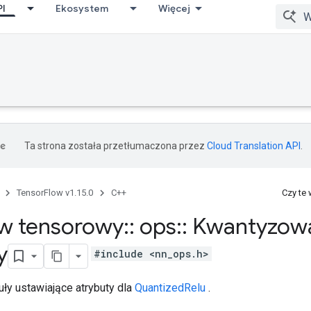
PI
Ekosystem
Więcej
Ta strona została przetłumaczona przez
Cloud Translation API
.
TensorFlow v1.15.0
C++
Czy te
w tensorowy
::
ops
::
Kwantyzow
y
#include <nn_ops.h>
ły ustawiające atrybuty dla
QuantizedRelu
.