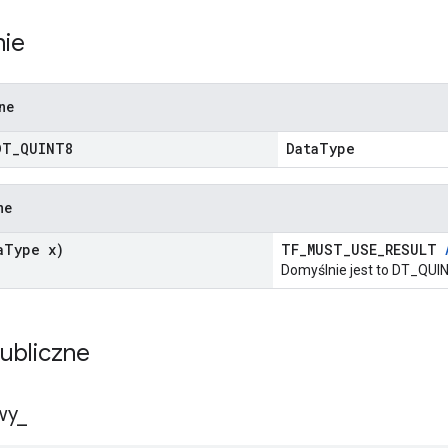
nie
zne
DT
_
QUINT8
DataType
ne
a
Type x)
TF_MUST_USE_RESULT
Domyślnie jest to DT_QUI
publiczne
wy
_