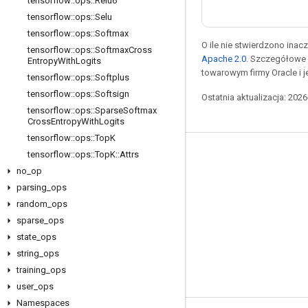
tensorflow
::
ops
::
Relu6
tensorflow
::
ops
::
Selu
tensorflow
::
ops
::
Softmax
O ile nie stwierdzono inacze
tensorflow
::
ops
::
Softmax
Cross
Apache 2.0
. Szczegółowe 
Entropy
With
Logits
towarowym firmy Oracle i 
tensorflow
::
ops
::
Softplus
tensorflow
::
ops
::
Softsign
Ostatnia aktualizacja: 202
tensorflow
::
ops
::
Sparse
Softmax
Cross
Entropy
With
Logits
tensorflow
::
ops
::
Top
K
tensorflow
::
ops
::
Top
K
::
Attrs
Pozostawaj w kontakcie
no
_
op
Blog
parsing
_
ops
Forum
random
_
ops
sparse
_
ops
GitHub
state
_
ops
Twitter
string
_
ops
YouTube
training
_
ops
user
_
ops
Namespaces