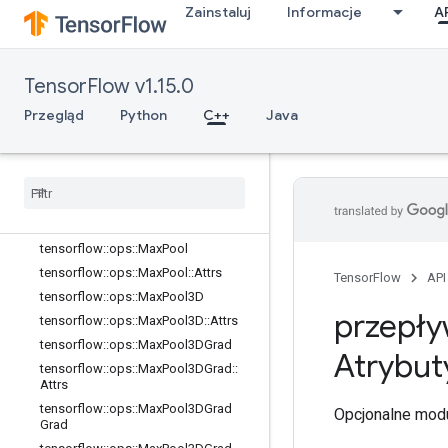
tensorflow::ops::FusedPadConv2D
Zainstaluj
Informacje
A
tensorflow::ops::FusedResizeAndPa
dConv2D
tensorflow::ops::FusedResizeAndPa
dConv2D::Attrs
TensorFlow v1.15.0
tensorflow::ops::InTopK
Przegląd
Python
C++
Java
tensorflow::ops::InTopKV2
tensorflow
::
ops
::
L2Loss
tensorflow
::
ops
::
LRN
tensorflow
::
ops
::
LRN
::
Attrs
tensorflow
::
ops
::
Log
Softmax
tensorflow
::
ops
::
Max
Pool
tensorflow
::
ops
::
Max
Pool
::
Attrs
TensorFlow
API
tensorflow
::
ops
::
Max
Pool3D
przepły
tensorflow
::
ops
::
Max
Pool3D
::
Attrs
tensorflow
::
ops
::
Max
Pool3DGrad
Atrybut
tensorflow
::
ops
::
Max
Pool3DGrad
::
Attrs
tensorflow
::
ops
::
Max
Pool3DGrad
Opcjonalne modu
Grad