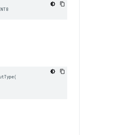
INT8
tType(
