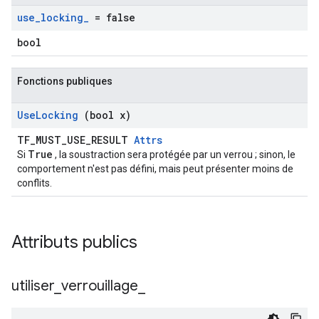
use
_
locking
_
= false
bool
Fonctions publiques
Use
Locking
(bool x)
TF_MUST_USE_RESULT
Attrs
True
Si
, la soustraction sera protégée par un verrou ; sinon, le
comportement n'est pas défini, mais peut présenter moins de
conflits.
Attributs publics
utiliser
_
verrouillage
_