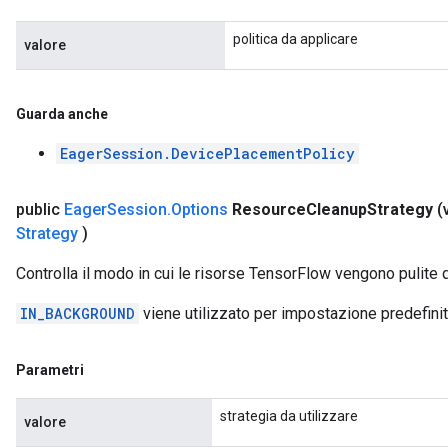
politica da applicare
valore
Guarda anche
EagerSession.DevicePlacementPolicy
public
Eager
Session
.
Options
Resource
Cleanup
Strategy
(
Strategy
)
Controlla il modo in cui le risorse TensorFlow vengono pulite
IN_BACKGROUND
viene utilizzato per impostazione predefinit
Parametri
strategia da utilizzare
valore