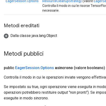
EagerSession.Options
ResourceCleanupStrategy
(valore
EagerSe
Controlla il modo in cui le risorse Tensor
necessarie.
Metodi ereditati
Dalla classe java.lang.Object
Metodi pubblici
public
Eager
Session
.
Options
asincrono
(valore booleano)
Controlla il modo in cui le operazioni inviate vengono effetti
Se impostato su true, ogni operazione viene eseguita in modo
operazioni potrebbero restituire output "non pronti"). Se impos
eseguite in modo sincrono.