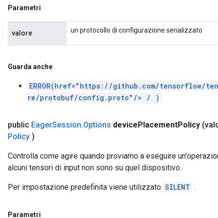
Parametri
un protocollo di configurazione serializzato
valore
Guarda anche
ERROR(href="https://github.com/tensorflow/te
re/protobuf/config.proto"/> /
)
public
Eager
Session
.
Options
device
Placement
Policy
(val
Policy
)
Controlla come agire quando proviamo a eseguire un'operazio
alcuni tensori di input non sono su quel dispositivo.
Per impostazione predefinita viene utilizzato
SILENT
.
Parametri