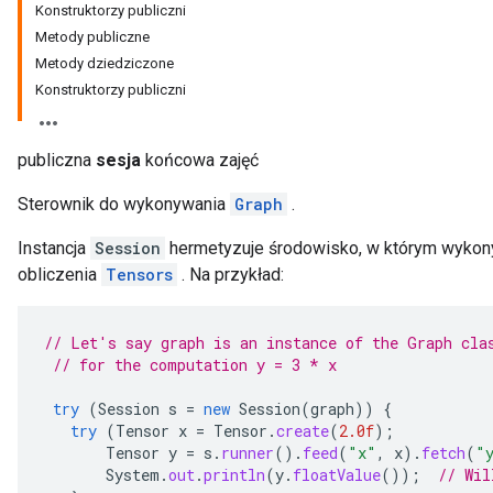
Konstruktorzy publiczni
Metody publiczne
Metody dziedziczone
Konstruktorzy publiczni
publiczna
sesja
końcowa zajęć
Sterownik do wykonywania
Graph
.
Instancja
Session
hermetyzuje środowisko, w którym wyko
obliczenia
Tensors
. Na przykład:
// Let's say graph is an instance of the Graph cla
// for the computation y = 3 * x
try
(
Session
s
=
new
Session
(
graph
))
{
try
(
Tensor
x
=
Tensor
.
create
(
2.0f
);
Tensor
y
=
s
.
runner
().
feed
(
"x"
,
x
).
fetch
(
"
System
.
out
.
println
(
y
.
floatValue
());
// Wil