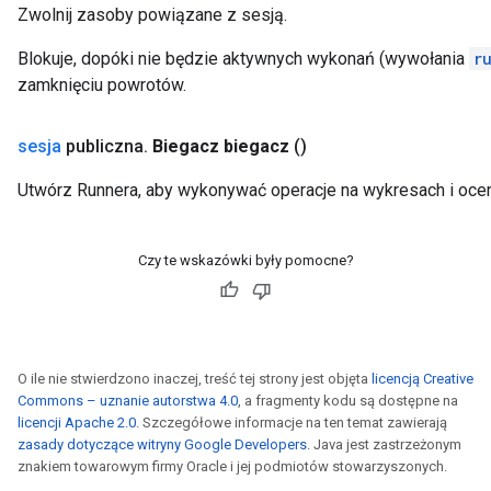
Zwolnij zasoby powiązane z sesją.
Blokuje, dopóki nie będzie aktywnych wykonań (wywołania
r
zamknięciu powrotów.
sesja
publiczna
.
Biegacz biegacz
()
Utwórz Runnera, aby wykonywać operacje na wykresach i ocen
Czy te wskazówki były pomocne?
O ile nie stwierdzono inaczej, treść tej strony jest objęta
licencją Creative
Commons – uznanie autorstwa 4.0
, a fragmenty kodu są dostępne na
licencji Apache 2.0
. Szczegółowe informacje na ten temat zawierają
zasady dotyczące witryny Google Developers
. Java jest zastrzeżonym
znakiem towarowym firmy Oracle i jej podmiotów stowarzyszonych.