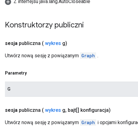
Z interfejsu java.lang.AutoCloseable
Konstruktorzy publiczni
sesja
publiczna
(
wykres
g)
Utwórz nową sesję z powiązanym
Graph
.
Parametry
G
sesja
publiczna
(
wykres
g
,
bajt[] konfiguracja)
Utwórz nową sesję z powiązanym
Graph
i opcjami konfigurac