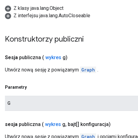
Z klasy java.lang.Object
Z interfejsu java.lang.AutoCloseable
Konstruktorzy publiczni
Sesja
publiczna
(
wykres
g)
Utwórz nową sesję z powiązanym
Graph
.
Parametry
G
sesja
publiczna
(
wykres
g
,
bajt[] konfiguracja)
Utwórz nową sesję z powiązanym
Graph
i opcjami konfigurac