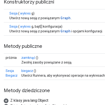
Konstruktorzy publiczni
Sesja
(
wykres
g)
Graph
Utwórz nową sesję z powiązanym
.
Sesja
(
wykres
g, bajt[] konfiguracja)
Graph
Utwórz nową sesję z powiązanym
i opcjami konfiguracji.
Metody publiczne
próżnia
zamknąć
()
Zwolnij zasoby powiązane z sesją.
Sesja.
biegacz
()
Biegacz
Utwórz Runnera, aby wykonywać operacje na wykresach i
Metody dziedziczone
Z klasy java.lang.Object