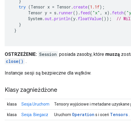
}
try
(
Tensor
x
=
Tensor
.
create
(
1.1f
);
Tensor
y
=
s
.
runner
().
feed
(
"x"
,
x
).
fetch
(
"
System
.
out
.
println
(
y
.
floatValue
());
// Wil
}
}
OSTRZEŻENIE:
Session
posiada zasoby, które
muszą
zost
close()
.
Instancje sesji są bezpieczne dla wątków.
Klasy zagnieżdżone
klasa
Sesja.Uruchom
Tensory wyjściowe i metadane uzyskane 
Operation
Tensors
klasa
Sesja. Biegacz
Uruchom
s i oceń
.