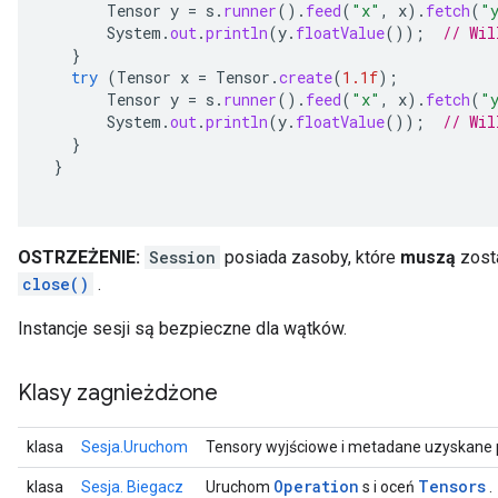
Tensor
y
=
s
.
runner
().
feed
(
"x"
,
x
).
fetch
(
"
System
.
out
.
println
(
y
.
floatValue
());
// Wil
}
try
(
Tensor
x
=
Tensor
.
create
(
1.1f
);
Tensor
y
=
s
.
runner
().
feed
(
"x"
,
x
).
fetch
(
"
System
.
out
.
println
(
y
.
floatValue
());
// Wil
}
}
OSTRZEŻENIE:
Session
posiada zasoby, które
muszą
zost
close()
.
Instancje sesji są bezpieczne dla wątków.
Klasy zagnieżdżone
klasa
Sesja.Uruchom
Tensory wyjściowe i metadane uzyskane 
Operation
Tensors
klasa
Sesja. Biegacz
Uruchom
s i oceń
.