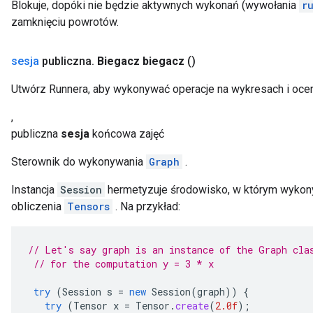
Blokuje, dopóki nie będzie aktywnych wykonań (wywołania
r
zamknięciu powrotów.
sesja
publiczna
.
Biegacz biegacz
()
Utwórz Runnera, aby wykonywać operacje na wykresach i ocen
,
publiczna
sesja
końcowa zajęć
Sterownik do wykonywania
Graph
.
Instancja
Session
hermetyzuje środowisko, w którym wyko
obliczenia
Tensors
. Na przykład:
// Let's say graph is an instance of the Graph cla
// for the computation y = 3 * x
try
(
Session
s
=
new
Session
(
graph
))
{
try
(
Tensor
x
=
Tensor
.
create
(
2.0f
);