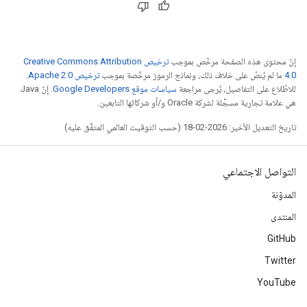
إنّ محتوى هذه الصفحة مرخّص بموجب
ترخيص Creative Commons Attribution
4.0‏
ما لم يُنصّ على خلاف ذلك، ونماذج الرموز مرخّصة بموجب
ترخيص Apache 2.0‏
.
للاطّلاع على التفاصيل، يُرجى مراجعة
سياسات موقع Google Developers‏
. إنّ Java
هي علامة تجارية مسجَّلة لشركة Oracle و/أو شركائها التابعين.
تاريخ التعديل الأخير: 2026-02-18 (حسب التوقيت العالمي المتفَّق عليه)
التواصل الاجتماعي
المدوّنة
المنتدى
GitHub
Twitter
YouTube