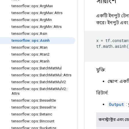
সারাংশ
tensorflow
::
ops
::
Arg
Max
tensorflow
::
ops
::
Arg
Max
::
Attrs
একটি ইনপুট টেন
tensorflow
::
ops
::
Arg
Min
করে। ইনপুট এব
tensorflow
::
ops
::
Arg
Min
::
Attrs
tensorflow
::
ops
::
Asin
x
=
tf
.
constan
tensorflow
::
ops
::
Asinh
tf
.
math
.
asinh
(
tensorflow
::
ops
::
Atan
tensorflow
::
ops
::
Atan2
tensorflow
::
ops
::
Atanh
tensorflow
::
ops
::
Batch
Mat
Mul
যুক্তি:
tensorflow
::
ops
::
Batch
Mat
Mul
::
Attrs
স্কোপ: এক
tensorflow
::
ops
::
Batch
Mat
Mul
V2
tensorflow
::
ops
::
Batch
Mat
Mul
V2
::
রিটার্ন:
Attrs
tensorflow
::
ops
::
Bessel
I0e
Output
:
tensorflow
::
ops
::
Bessel
I1e
tensorflow
::
ops
::
Betainc
কনস্ট্রাক্টর এবং ডেস্
tensorflow
::
ops
::
Bincount
tensorflow
::
ops
::
Bucketize