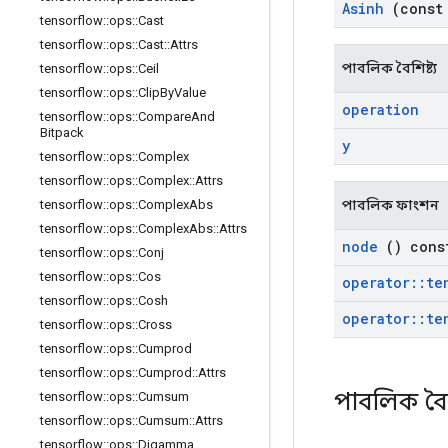
Asinh
(cons
tensorflow
::
ops
::
Cast
tensorflow
::
ops
::
Cast
::
Attrs
পাবলিক বৈশিষ্ট্য
tensorflow
::
ops
::
Ceil
tensorflow
::
ops
::
Clip
By
Value
operation
tensorflow
::
ops
::
Compare
And
Bitpack
y
tensorflow
::
ops
::
Complex
tensorflow
::
ops
::
Complex
::
Attrs
পাবলিক ফাংশন
tensorflow
::
ops
::
Complex
Abs
tensorflow
::
ops
::
Complex
Abs
::
Attrs
node
() cons
tensorflow
::
ops
::
Conj
tensorflow
::
ops
::
Cos
operator
::
te
tensorflow
::
ops
::
Cosh
operator
::
te
tensorflow
::
ops
::
Cross
tensorflow
::
ops
::
Cumprod
tensorflow
::
ops
::
Cumprod
::
Attrs
পাবলিক বৈশ
tensorflow
::
ops
::
Cumsum
tensorflow
::
ops
::
Cumsum
::
Attrs
tensorflow
::
ops
::
Digamma