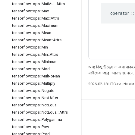
tensorflow
::
ops
::
Mat
Mul
::
Attrs
tensorflow
::
ops
::
Max
operator
::
tensorflow
::
ops
::
Max
::
Attrs
tensorflow
::
ops
::
Maximum
tensorflow
::
ops
::
Mean
tensorflow
::
ops
::
Mean
::
Attrs
tensorflow
::
ops
::
Min
tensorflow
::
ops
::
Min
::
Attrs
tensorflow
::
ops
::
Minimum
অন্য কিছু উল্লেখ না করা থাকলে,
tensorflow
::
ops
::
Mod
লাইসেন্স প্রাপ্ত। আরও জানতে
tensorflow
::
ops
::
Mul
No
Nan
tensorflow
::
ops
::
Multiply
2026-02-18 UTC-তে শেষবা
tensorflow
::
ops
::
Negate
tensorflow
::
ops
::
Next
After
tensorflow
::
ops
::
Not
Equal
সবসময় যুক্ত থাকুন
tensorflow
::
ops
::
Not
Equal
::
Attrs
tensorflow
::
ops
::
Polygamma
ব্লগ
tensorflow
::
ops
::
Pow
ফোরাম
tensorflow
::
ops
::
Prod