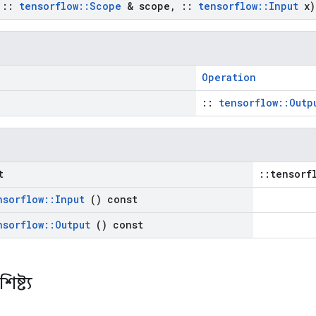
t
::
tensorflow
::
Scope
& scope
,
::
tensorflow
::
Input
x)
Operation
::
tensorflow::Outp
t
::tensorf
nsorflow
::
Input
() const
nsorflow
::
Output
() const
িষ্ট্য