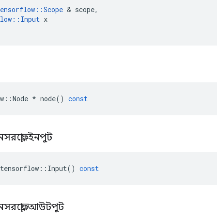
ensorflow
::
Scope
&
scope
,
low
::
Input
x
w
::
Node
*
node
()
const
নসরফ্লো
::
ইনপুট
tensorflow
::
Input
()
const
নসরফ্লো
::
আউটপুট