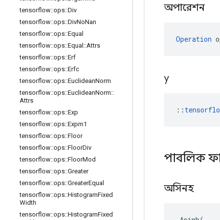
অপারেশন
tensorflow
::
ops
::
Div
tensorflow
::
ops
::
Div
No
Nan
tensorflow
::
ops
::
Equal
Operation
 o
tensorflow
::
ops
::
Equal
::
Attrs
tensorflow
::
ops
::
Erf
tensorflow
::
ops
::
Erfc
y
tensorflow
::
ops
::
Euclidean
Norm
tensorflow
::
ops
::
Euclidean
Norm
::
Attrs
::
tensorfl
tensorflow
::
ops
::
Exp
tensorflow
::
ops
::
Expm1
tensorflow
::
ops
::
Floor
tensorflow
::
ops
::
Floor
Div
পাবলিক ফ
tensorflow
::
ops
::
Floor
Mod
tensorflow
::
ops
::
Greater
tensorflow
::
ops
::
Greater
Equal
অসিনহ
tensorflow
::
ops
::
Histogram
Fixed
Width
tensorflow
::
ops
::
Histogram
Fixed
Asinh
(