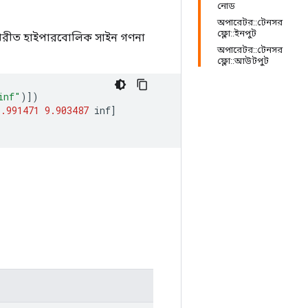
নোড
অপারেটর::টেনসর
ফ্লো::ইনপুট
বিপরীত হাইপারবোলিক সাইন গণনা
অপারেটর::টেনসর
ফ্লো::আউটপুট
inf"
)])
5.991471
9.903487
inf
]