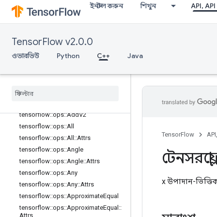
ইনস্টল করুন
শিখুন
API, API
logging_ops
math_ops
এক নজরে
TensorFlow v2.0.0
tensorflow::ops::Abs
ওভারভিউ
Python
C++
Java
tensorflow::ops::AccumulateNV2
tensorflow
::
ops
::
Acos
tensorflow
::
ops
::
Acosh
tensorflow
::
ops
::
Add
tensorflow
::
ops
::
Add
N
tensorflow
::
ops
::
Add
V2
tensorflow
::
ops
::
All
TensorFlow
API
tensorflow
::
ops
::
All
::
Attrs
tensorflow
::
ops
::
Angle
টেনসরফ্লো
tensorflow
::
ops
::
Angle
::
Attrs
tensorflow
::
ops
::
Any
x উপাদান-ভিত্ত
tensorflow
::
ops
::
Any
::
Attrs
tensorflow
::
ops
::
Approximate
Equal
tensorflow
::
ops
::
Approximate
Equal
::
Attrs