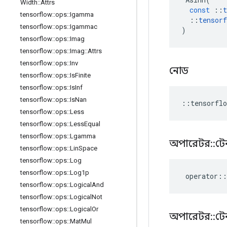
Width
::
Attrs
const
::
t
tensorflow
::
ops
::
Igamma
::
tensorf
tensorflow
::
ops
::
Igammac
)
tensorflow
::
ops
::
Imag
tensorflow
::
ops
::
Imag
::
Attrs
tensorflow
::
ops
::
Inv
নোড
tensorflow
::
ops
::
Is
Finite
tensorflow
::
ops
::
Is
Inf
tensorflow
::
ops
::
Is
Nan
::
tensorflo
tensorflow
::
ops
::
Less
tensorflow
::
ops
::
Less
Equal
tensorflow
::
ops
::
Lgamma
অপারেটর
::
টে
tensorflow
::
ops
::
Lin
Space
tensorflow
::
ops
::
Log
tensorflow
::
ops
::
Log1p
operator
::
tensorflow
::
ops
::
Logical
And
tensorflow
::
ops
::
Logical
Not
tensorflow
::
ops
::
Logical
Or
অপারেটর
::
টে
tensorflow
::
ops
::
Mat
Mul