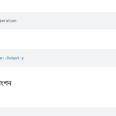
peration
ow::Output
 y
াংশন