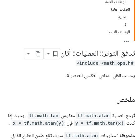
الوظائف العامة
الصفات العامة
عملية
ذ
الوظائف العامة
تدفق التوتر
::
العمليات
::
أتان
#include <math_ops.h>
يحسب الظل المثلثي العكسي للعنصر x.
ملخص
تُرجع العملية
tf.math.atan
معكوس
tf.math.tan
، بحيث إذا
كانت
y = tf.math.tan(x)
فإن
x = tf.math.atan(y)
.
ملحوظة
: مخرجات
tf.math.atan
سوف تقع ضمن النطاق القابل