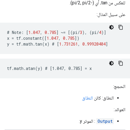
للعكس من tan، أي (-pi/2, pi/2).
على سبيل المثال:
#
Note
:
[
1.047
,
0.785
]
~=
[(
pi
/
3
),
(
pi
/
4
)]
x
=
tf
.
constant
([
1.047
,
0.785
])
y
=
tf
.
math
.
tan
(
x
)
 # 
[
1.731261
,
0.99920404
]
tf.math.atan(y) # [1.047, 0.785] = x
الحجج:
النطاق: كائن
النطاق
العوائد:
Output
: الموتر y.