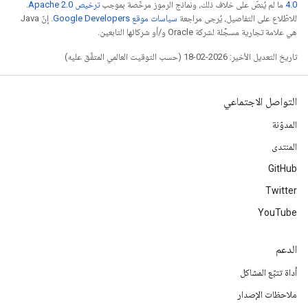
4.0‏
ما لم يُنصّ على خلاف ذلك، ونماذج الرموز مرخّصة بموجب
ترخيص Apache 2.0‏
.
للاطّلاع على التفاصيل، يُرجى مراجعة
سياسات موقع Google Developers‏
. إنّ Java
هي علامة تجارية مسجَّلة لشركة Oracle و/أو شركائها التابعين.
تاريخ التعديل الأخير: 2026-02-18 (حسب التوقيت العالمي المتفَّق عليه)
التواصل الاجتماعي
المدوّنة
المنتدى
GitHub
Twitter
YouTube
الدعم
أداة تتبّع المشاكل
ملاحظات الإصدار