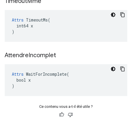
Timeout
Mme
Attrs
 TimeoutMs(

  int64 x

)
Attendre
Incomplet
Attrs
 WaitForIncomplete(

  bool x

)
Ce contenu vous a-t-il été utile ?