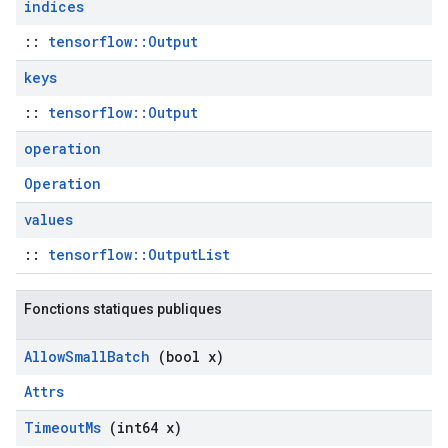
indices
::
tensorflow::Output
keys
::
tensorflow::Output
operation
Operation
values
::
tensorflow::OutputList
Fonctions statiques publiques
Allow
Small
Batch
(bool x)
Attrs
Timeout
Ms
(int64 x)