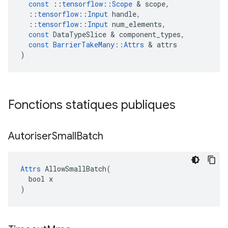
const
::
tensorflow
::
Scope
&
scope
,
::
tensorflow
::
Input
handle
,
::
tensorflow
::
Input
num_elements
,
const
DataTypeSlice
&
component_types
,
const
BarrierTakeMany
::
Attrs
&
attrs
)
Fonctions statiques publiques
Autoriser
Small
Batch
Attrs
 AllowSmallBatch(

  bool x

)