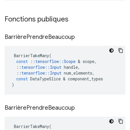
Fonctions publiques
Barrière
Prendre
Beaucoup
BarrierTakeMany
(
const
::
tensorflow
::
Scope
&
scope
,
::
tensorflow
::
Input
handle
,
::
tensorflow
::
Input
num_elements
,
const
DataTypeSlice
&
component_types
)
Barrière
Prendre
Beaucoup
BarrierTakeMany
(