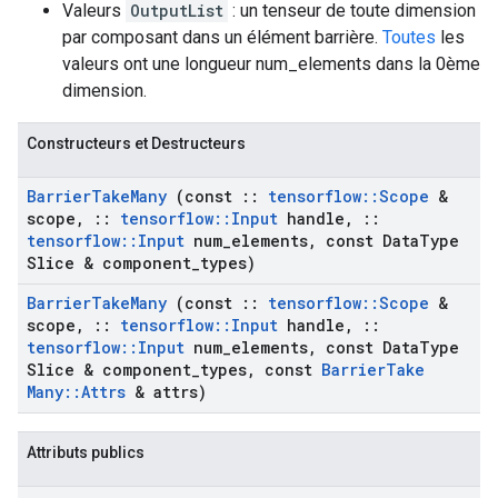
Valeurs
OutputList
: un tenseur de toute dimension
par composant dans un élément barrière.
Toutes
les
valeurs ont une longueur num_elements dans la 0ème
dimension.
Constructeurs et Destructeurs
Barrier
Take
Many
(const
::
tensorflow
::
Scope
&
scope
,
::
tensorflow
::
Input
handle
,
::
tensorflow
::
Input
num
_
elements
,
const Data
Type
Slice & component
_
types)
Barrier
Take
Many
(const
::
tensorflow
::
Scope
&
scope
,
::
tensorflow
::
Input
handle
,
::
tensorflow
::
Input
num
_
elements
,
const Data
Type
Slice & component
_
types
,
const
Barrier
Take
Many
::
Attrs
& attrs)
Attributs publics