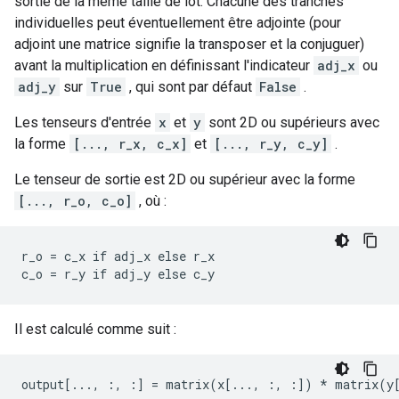
sortie de la même taille de lot. Chacune des tranches
individuelles peut éventuellement être adjointe (pour
adjoint une matrice signifie la transposer et la conjuguer)
avant la multiplication en définissant l'indicateur
adj_x
ou
adj_y
sur
True
, qui sont par défaut
False
.
Les tenseurs d'entrée
x
et
y
sont 2D ou supérieurs avec
la forme
[..., r_x, c_x]
et
[..., r_y, c_y]
.
Le tenseur de sortie est 2D ou supérieur avec la forme
[..., r_o, c_o]
, où :
r_o = c_x if adj_x else r_x

c_o = r_y if adj_y else c_y
Il est calculé comme suit :
output[..., :, :] = matrix(x[..., :, :]) * matrix(y