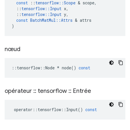
const
::
tensorflow
::
Scope
&
scope
,
::
tensorflow
::
Input
x
,
::
tensorflow
::
Input
y
,
const
BatchMatMul
::
Attrs
&
attrs
)
nœud
::
tensorflow
::
Node
*
node
()
const
opérateur
::
tensorflow
::
Entrée
operator
::
tensorflow
::
Input
()
const