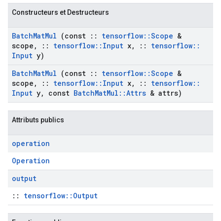
Constructeurs et Destructeurs
Batch
Mat
Mul
(const
::
tensorflow
::
Scope
&
scope
,
::
tensorflow
::
Input
x
,
::
tensorflow
::
Input
y)
Batch
Mat
Mul
(const
::
tensorflow
::
Scope
&
scope
,
::
tensorflow
::
Input
x
,
::
tensorflow
::
Input
y
,
const
Batch
Mat
Mul
::
Attrs
& attrs)
Attributs publics
operation
Operation
output
::
tensorflow::Output