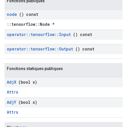
Fonctions publiques
node
() const
::tensorflow::Node *
operator
::
tensorflow
::
Input
() const
operator
::
tensorflow
::
Output
() const
Fonctions statiques publiques
Adj
X
(bool x)
Attrs
Adj
Y
(bool x)
Attrs