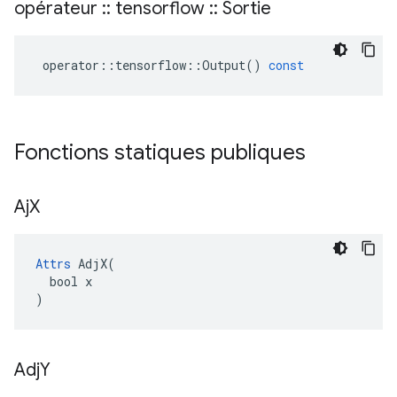
opérateur
::
tensorflow
::
Sortie
operator
::
tensorflow
::
Output
()
const
Fonctions statiques publiques
Aj
X
Attrs
 AdjX(

  bool x

)
Adj
Y