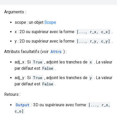
Arguments :
scope : un objet
Scope
x : 2D ou supérieur avec la forme
[..., r_x, c_x]
.
y : 2D ou supérieur avec la forme
[..., r_y, c_y]
.
Attributs facultatifs (voir
Attrs
) :
adj_x : Si
True
, adjoint les tranches de
x
. La valeur
par défaut est
False
.
adj_y : Si
True
, adjoint les tranches de
y
. La valeur
par défaut est
False
.
Retours :
Output
: 3D ou supérieure avec forme
[..., r_o,
c_o]