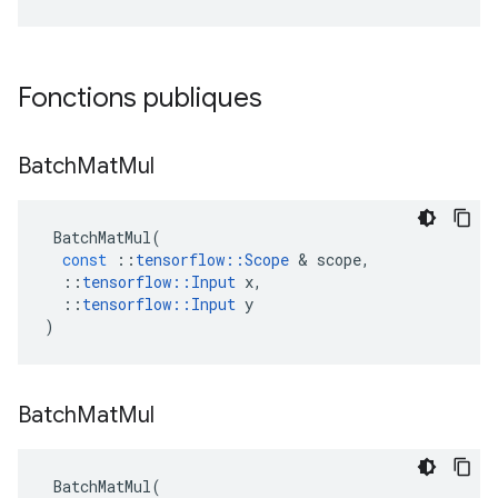
Fonctions publiques
Batch
Mat
Mul
BatchMatMul
(
const
::
tensorflow
::
Scope
&
scope
,
::
tensorflow
::
Input
x
,
::
tensorflow
::
Input
y
)
Batch
Mat
Mul
BatchMatMul
(