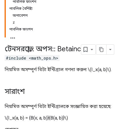
পাবলিক ফাংশন
পাবলিক বৈশিষ্ট্য
অপারেশন
z
পাবলিক ফাংশন
টেনসরফ্লো
::
অপস
::
Betainc
#include <math_ops.h>
নিয়মিত অসম্পূর্ণ বিটা ইন্টিগ্রাল গণনা করুন \(I_x(a, b)\).
সারাংশ
নিয়মিত অসম্পূর্ণ বিটা ইন্টিগ্রালকে সংজ্ঞায়িত করা হয়েছে:
\(I_x(a, b) = {B(x; a, b)}{B(a, b)}\)