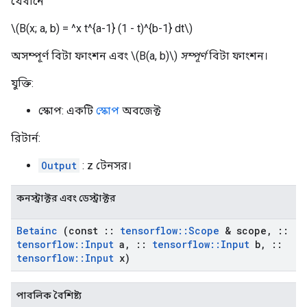
যেখানে
\(B(x; a, b) = ^x t^{a-1} (1 - t)^{b-1} dt\)
অসম্পূর্ণ বিটা ফাংশন এবং \(B(a, b)\)
সম্পূর্ণ
বিটা ফাংশন।
যুক্তি:
স্কোপ: একটি
স্কোপ
অবজেক্ট
রিটার্ন:
Output
: z টেনসর।
কনস্ট্রাক্টর এবং ডেস্ট্রাক্টর
Betainc
(const
::
tensorflow
::
Scope
& scope
,
::
tensorflow
::
Input
a
,
::
tensorflow
::
Input
b
,
::
tensorflow
::
Input
x)
পাবলিক বৈশিষ্ট্য