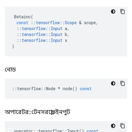
Betainc
(
const
::
tensorflow
::
Scope
&
scope
,
::
tensorflow
::
Input
a
,
::
tensorflow
::
Input
b
,
::
tensorflow
::
Input
x
)
নোড
::
tensorflow
::
Node
*
node
()
const
অপারেটর
::
টেনসরফ্লো
::
ইনপুট
operator
::
tensorflow
::
Input
()
const