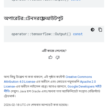
অপারেটর
::
টেনসরফ্লো
::
আউটপুট
operator
::
tensorflow
::
Output
()
const
এটি কাজে লেগেছে?
অন্য কিছু উল্লেখ না করা থাকলে, এই পৃষ্ঠার কন্টেন্ট
Creative Commons
Attribution 4.0 License
-এর অধীনে এবং কোডের নমুনাগুলি
Apache 2.0
License
-এর অধীনে লাইসেন্স প্রাপ্ত। আরও জানতে,
Google Developers সাইট
নীতি
দেখুন। Java হল Oracle এবং/অথবা তার অ্যাফিলিয়েট সংস্থার রেজিস্টার্ড
ট্রেডমার্ক।
2026-02-18 UTC-তে শেষবার আপডেট করা হয়েছে।