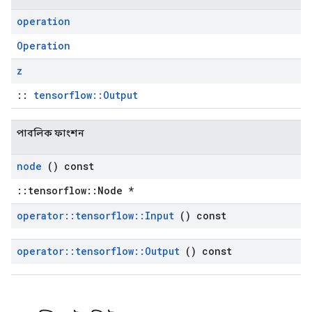
operation
Operation
z
::
tensorflow::Output
পাবলিক ফাংশন
node
() const
::tensorflow::Node *
operator
::
tensorflow
::
Input
() const
operator
::
tensorflow
::
Output
() const