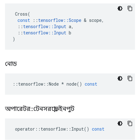
Cross
(
const
::
tensorflow
::
Scope
&
scope
,
::
tensorflow
::
Input
a
,
::
tensorflow
::
Input
b
)
নোড
::
tensorflow
::
Node
*
node
()
const
অপারেটর
::
টেনসরফ্লো
::
ইনপুট
operator
::
tensorflow
::
Input
()
const