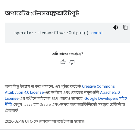
অপারেটর
::
টেনসরফ্লো
::
আউটপুট
operator
::
tensorflow
::
Output
()
const
এটি কাজে লেগেছে?
অন্য কিছু উল্লেখ না করা থাকলে, এই পৃষ্ঠার কন্টেন্ট
Creative Commons
Attribution 4.0 License
-এর অধীনে এবং কোডের নমুনাগুলি
Apache 2.0
License
-এর অধীনে লাইসেন্স প্রাপ্ত। আরও জানতে,
Google Developers সাইট
নীতি
দেখুন। Java হল Oracle এবং/অথবা তার অ্যাফিলিয়েট সংস্থার রেজিস্টার্ড
ট্রেডমার্ক।
2026-02-18 UTC-তে শেষবার আপডেট করা হয়েছে।