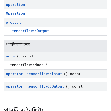
operation
Operation
product
::
tensorflow::Output
পাবলিক ফাংশন
node
() const
::tensorflow::Node *
operator
::
tensorflow
::
Input
() const
operator
::
tensorflow
::
Output
() const
পাবলিক বৈশিষ্ট্য