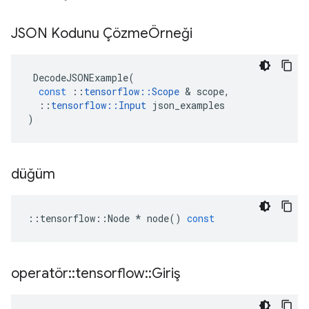
JSON Kodunu ÇözmeÖrneği
DecodeJSONExample
(
const
::
tensorflow
::
Scope
&
scope
,
::
tensorflow
::
Input
json_examples
)
düğüm
::
tensorflow
::
Node
*
node
()
const
operatör
::
tensorflow
::
Giriş