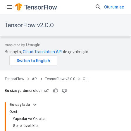
Oturum aç
TensorFlow v2.0.0
Bu sayfa,
Cloud Translation API
ile çevrilmiştir.
TensorFlow
API
TensorFlow v2.0.0
C++
Bu size yardımcı oldu mu?
Bu sayfada
Özet
Yapıcılar ve Yıkıcılar
Genel özellikler