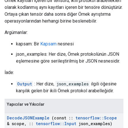
Örnek kayıtları içeren bir tensörü, ikili protokol arabellekleri
olarak kodlanmış aynı kayıtları içeren bir tensöre dönüştürür.
Ortaya çıkan tensör daha sonra diğer Örnek ayrıştırma
operasyonlarından herhangi birine beslenebilir.
Argümanlar:
kapsam: Bir
Kapsam
nesnesi
json_examples: Her dize, Örnek protokolünün JSON
eşlemesine göre serileştirilmiş bir JSON nesnesidir.
İade:
Output
: Her dize,
json_examples
ilgili öğesine
karşılık gelen bir ikili Örnek protokol arabelleğidir.
Yapıcılar ve Yıkıcılar
Decode
JSONExample
(const
::
tensorflow
::
Scope
& scope
,
::
tensorflow
::
Input
json
_
examples)