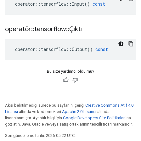
operator
::
tensorflow
::
Input
()
const
operatör
::
tensorflow
::
Çıktı
operator
::
tensorflow
::
Output
()
const
Bu size yardımcı oldu mu?
Aksi belirtilmediği sürece bu sayfanın içeriği
Creative Commons Atıf 4.0
Lisansı
altında ve kod örnekleri
Apache 2.0 Lisansı
altında
lisanslanmıştır. Ayrıntılı bilgi için
Google Developers Site Politikaları
'na
göz atın. Java, Oracle ve/veya satış ortaklarının tescilli ticari markasıdır.
Son güncelleme tarihi: 2026-05-22 UTC.