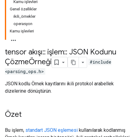
Kamu işlevleri
Genel özellikler
ikili_örnekler
operasyon
Kamu işlevleri
tensor akışı
::
işlem
::
JSON Kodunu
ÇözmeÖrneği
#include
<parsing_ops.h>
JSON kodlu Örnek kayıtlarını ikili protokol arabellek
dizelerine dönüştürün.
Özet
Bu işlem,
standart JSON eşlemesi
kullanılarak kodlanmış