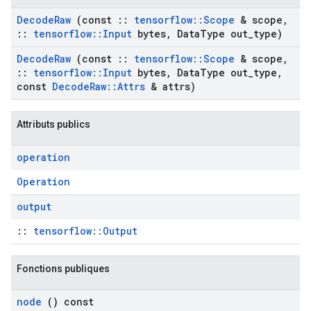
Decode
Raw
(const
::
tensorflow
::
Scope
& scope
,
::
tensorflow
::
Input
bytes
,
Data
Type out
_
type)
Decode
Raw
(const
::
tensorflow
::
Scope
& scope
,
::
tensorflow
::
Input
bytes
,
Data
Type out
_
type
,
const
Decode
Raw
::
Attrs
& attrs)
Attributs publics
operation
Operation
output
::
tensorflow::Output
Fonctions publiques
node
() const