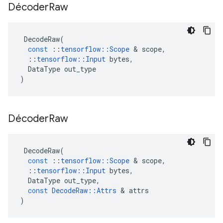
Décoder
Raw
DecodeRaw
(
const
::
tensorflow
::
Scope
&
scope
,
::
tensorflow
::
Input
bytes
,
DataType
out_type
)
Décoder
Raw
DecodeRaw
(
const
::
tensorflow
::
Scope
&
scope
,
::
tensorflow
::
Input
bytes
,
DataType
out_type
,
const
DecodeRaw
::
Attrs
&
attrs
)