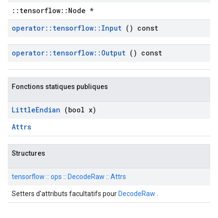
::tensorflow::Node *
operator
::
tensorflow
::
Input
() const
operator
::
tensorflow
::
Output
() const
Fonctions statiques publiques
Little
Endian
(bool x)
Attrs
Structures
tensorflow :: ops :: DecodeRaw :: Attrs
Setters d'attributs facultatifs pour
DecodeRaw
.