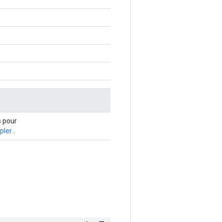
s pour
pler
.