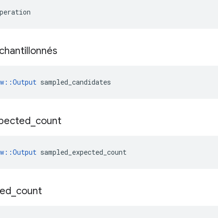
peration
chantillonnés
ow::Output
 sampled_candidates
pected
_
count
ow::Output
 sampled_expected_count
ted
_
count