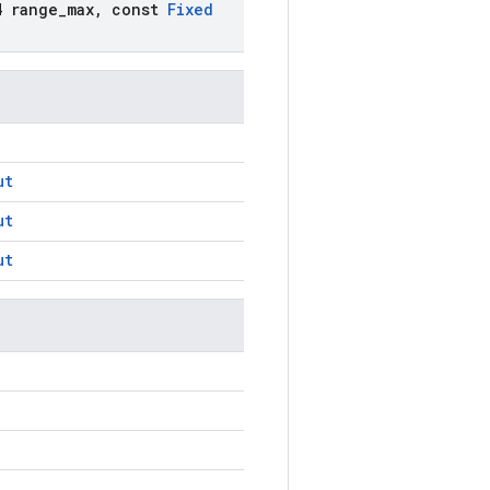
 range
_
max
,
const
Fixed
ut
ut
ut