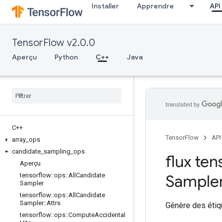
Installer
Apprendre
API
TensorFlow v2.0.0
Aperçu
Python
C++
Java
C++
TensorFlow
API
array
_
ops
candidate
_
sampling
_
ops
flux tens
Aperçu
tensorflow
::
ops
::
All
Candidate
Sample
Sampler
tensorflow
::
ops
::
All
Candidate
Sampler
::
Attrs
Génère des étiqu
tensorflow
::
ops
::
Compute
Accidental