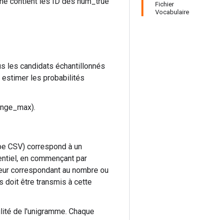
gne contient les ID des num_true
Fichier
Vocabulaire
ous les candidats échantillonnés
 estimer les probabilités
range_max).
type CSV) correspond à un
uentiel, en commençant par
leur correspondant au nombre ou
s doit être transmis à cette
bilité de l'unigramme. Chaque