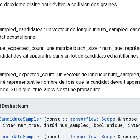
e deuxième graine pour éviter la collision des graines.
ampled_candidates : un vecteur de longueur num_sampled, dans 
dat échantillonné.
rue_expected_count : une matrice batch_size * num_true, représ
didat devrait apparaître dans un lot de candidats échantillonnés. 
.
ampled_expected_count : un vecteur de longueur num_sampled,
nné représentant le nombre de fois que le candidat devrait appara
nés. Si unique=true, alors c'est une probabilité.
t Destructeurs
Candidate
Sampler
(const
::
tensorflow
::
Scope
& scope
,
,
int64 num
_
true
,
int64 num
_
sampled
,
bool unique
,
int64
Candidate
Sampler
(const
::
tensorflow
::
Scope
& scope
,