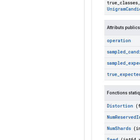
true
_
classes
Unigram
Candi
Attributs publics
operation
sampled
_
cand
sampled
_
expe
true
_
expecte
Fonctions stati
Distortion
(f
Num
Reserved
I
Num
Shards
(in
Seed
(int64 