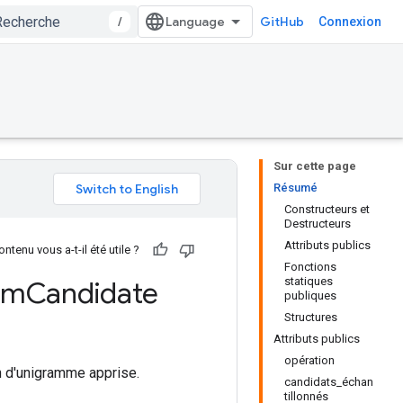
/
GitHub
Connexion
Sur cette page
Résumé
Constructeurs et
Destructeurs
Attributs publics
ntenu vous a-t-il été utile ?
Fonctions
statiques
am
Candidate
publiques
Structures
Attributs publics
opération
n d'unigramme apprise.
candidats_échan
tillonnés