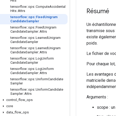
Hits
tensorflow
::
ops
::
Compute
Accidental
Résumé
Hits
::
Attrs
tensorflow
::
ops
::
Fixed
Unigram
Candidate
Sampler
Un échantillonneu
tensorflow
::
ops
::
Fixed
Unigram
transmise sous f
Candidate
Sampler
::
Attrs
existe également
tensorflow
::
ops
::
Learned
Unigram
Candidate
Sampler
poids.
tensorflow
::
ops
::
Learned
Unigram
Candidate
Sampler
::
Attrs
Le fichier de vo
tensorflow
::
ops
::
Log
Uniform
Candidate
Sampler
Pour chaque lot,
tensorflow
::
ops
::
Log
Uniform
Candidate
Sampler
::
Attrs
Les avantages de
tensorflow
::
ops
::
Uniform
Candidate
matricielle dens
Sampler
indépendamment 
tensorflow
::
ops
::
Uniform
Candidate
Sampler
::
Attrs
Arguments :
control
_
flow
_
ops
core
scope : un
data
_
flow
_
ops