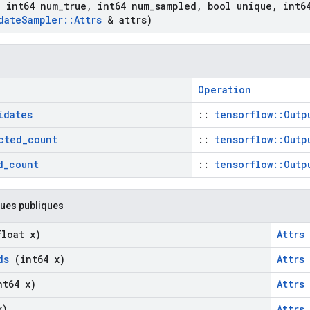
,
int64 num
_
true
,
int64 num
_
sampled
,
bool unique
,
int64
date
Sampler
::
Attrs
& attrs)
Operation
idates
::
tensorflow::Outp
cted
_
count
::
tensorflow::Outp
d
_
count
::
tensorflow::Outp
ques publiques
loat x)
Attrs
ds
(int64 x)
Attrs
t64 x)
Attrs
x)
Attrs