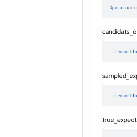
Operation
 o
candidats
_
é
::
tensorfl
sampled
_
ex
::
tensorfl
true
_
expec