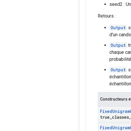
seed2 : Un
Retours :
Output
s
d'un candi
Output
t
chaque can
probabilité
Output
s
échantillo
échantillon
Constructeurs e
Fixed
Unigram
true
_
classes
Fixed
Unigram