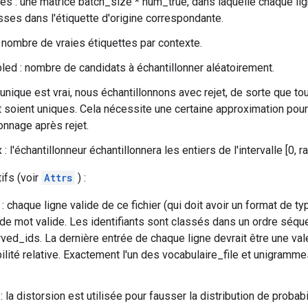
es : une matrice batch_size * num_true, dans laquelle chaque li
sses dans l'étiquette d'origine correspondante.
 nombre de vraies étiquettes par contexte.
d : nombre de candidats à échantillonner aléatoirement.
i unique est vrai, nous échantillonnons avec rejet, de sorte que t
t soient uniques. Cela nécessite une certaine approximation pour
lonnage après rejet.
 l'échantillonneur échantillonnera les entiers de l'intervalle [0, 
tifs (voir
Attrs
) :
 : chaque ligne valide de ce fichier (qui doit avoir un format de 
t de mot valide. Les identifiants sont classés dans un ordre séq
ed_ids. La dernière entrée de chaque ligne devrait être une va
bilité relative. Exactement l'un des vocabulaire_file et unigramme
 : la distorsion est utilisée pour fausser la distribution de proba