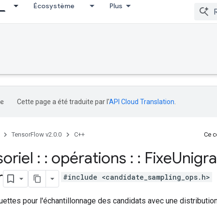
Écosystème
Plus
Cette page a été traduite par l'
API Cloud Translation
.
TensorFlow v2.0.0
C++
Ce co
oriel : : opérations : : Fixe
Unigr
r
#include <candidate_sampling_ops.h>
ettes pour l'échantillonnage des candidats avec une distributio