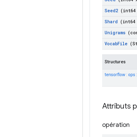
Seed2
(int64
Shard
(int64 
Unigrams
(con
Vocab
File
(St
Structures
tensorflow : ops
Attributs 
opération