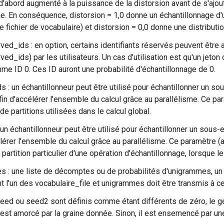
d'abord augmenté à la puissance de la distorsion avant de s'ajoute
e. En conséquence, distorsion = 1,0 donne un échantillonnage d'
le fichier de vocabulaire) et distorsion = 0,0 donne une distributi
ed_ids : en option, certains identifiants réservés peuvent être ajo
ed_ids) par les utilisateurs. Un cas d'utilisation est qu'un jeton
mme ID 0. Ces ID auront une probabilité d'échantillonnage de 0.
 : un échantillonneur peut être utilisé pour échantillonner un s
afin d'accélérer l'ensemble du calcul grâce au parallélisme. Ce pa
e partitions utilisées dans le calcul global.
 un échantillonneur peut être utilisé pour échantillonner un sous
élérer l'ensemble du calcul grâce au parallélisme. Ce paramètre (
artition particulier d'une opération d'échantillonnage, lorsque le
 : une liste de décomptes ou de probabilités d'unigrammes, un 
 l'un des vocabulaire_file et unigrammes doit être transmis à ce
seed ou seed2 sont définis comme étant différents de zéro, le 
 est amorcé par la graine donnée. Sinon, il est ensemencé par une