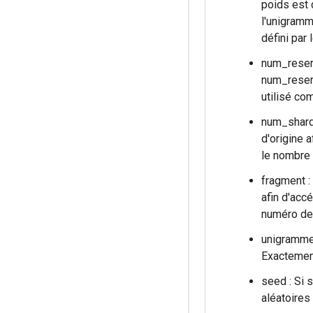
poids est 
l'unigramm
défini par 
num_reserv
num_reserv
utilisé co
num_shards
d'origine 
le nombre d
fragment :
afin d'acc
numéro de p
unigrammes
Exactement
seed : Si 
aléatoires