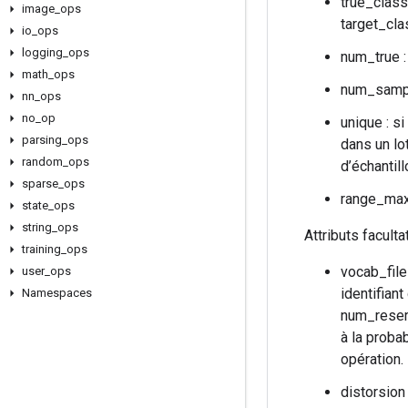
true_class
image
_
ops
target_cla
io
_
ops
logging
_
ops
num_true :
math
_
ops
num_sample
nn
_
ops
no
_
op
unique : s
parsing
_
ops
dans un lo
random
_
ops
d’échantil
sparse
_
ops
range_max :
state
_
ops
string
_
ops
Attributs faculta
training
_
ops
vocab_file
user
_
ops
identifian
Namespaces
num_reserv
à la proba
opération.
distorsion