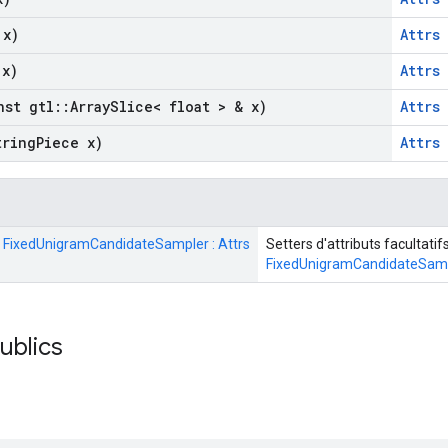
 x)
Attrs
x)
Attrs
st gtl
::
Array
Slice< float > & x)
Attrs
ring
Piece x)
Attrs
 : FixedUnigramCandidateSampler : Attrs
Setters d'attributs facultatif
FixedUnigramCandidateSam
publics