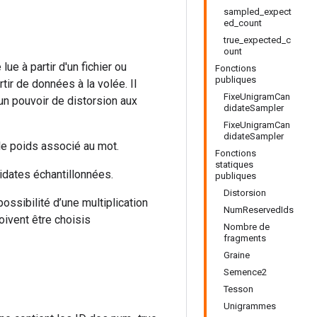
sampled_expect
ed_count
true_expected_c
ount
ue à partir d'un fichier ou
Fonctions
publiques
tir de données à la volée. Il
FixeUnigramCan
un pouvoir de distorsion aux
didateSampler
FixeUnigramCan
didateSampler
 le poids associé au mot.
Fonctions
statiques
idates échantillonnées.
publiques
Distorsion
ossibilité d’une multiplication
NumReservedIds
oivent être choisis
Nombre de
fragments
Graine
Semence2
Tesson
Unigrammes