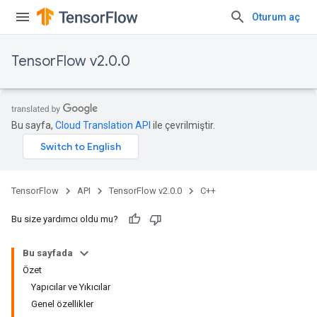
Oturum aç
TensorFlow v2.0.0
Bu sayfa,
Cloud Translation API
ile çevrilmiştir.
TensorFlow
API
TensorFlow v2.0.0
C++
Bu size yardımcı oldu mu?
Bu sayfada
Özet
Yapıcılar ve Yıkıcılar
Genel özellikler