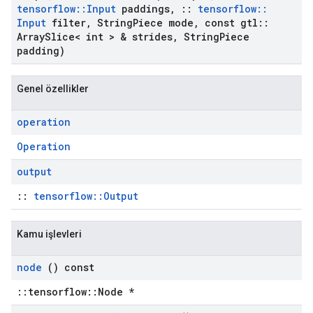
tensorflow
::
Input
paddings
,
::
tensorflow
::
Input
filter
,
String
Piece mode
,
const gtl
::
Array
Slice< int > & strides
,
String
Piece
padding)
Genel özellikler
operation
Operation
output
::
tensorflow::Output
Kamu işlevleri
node
() const
::tensorflow::Node *