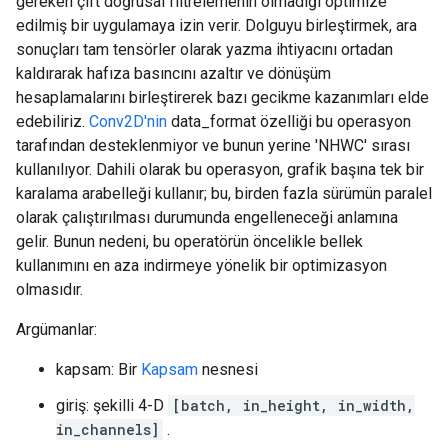
gereken çift doğrusal filtrelemenin olmadığı optimize
edilmiş bir uygulamaya izin verir. Dolguyu birleştirmek, ara
sonuçları tam tensörler olarak yazma ihtiyacını ortadan
kaldırarak hafıza basıncını azaltır ve dönüşüm
hesaplamalarını birleştirerek bazı gecikme kazanımları elde
edebiliriz.
Conv2D'nin
data_format özelliği bu operasyon
tarafından desteklenmiyor ve bunun yerine 'NHWC' sırası
kullanılıyor. Dahili olarak bu operasyon, grafik başına tek bir
karalama arabelleği kullanır; bu, birden fazla sürümün paralel
olarak çalıştırılması durumunda engelleneceği anlamına
gelir. Bunun nedeni, bu operatörün öncelikle bellek
kullanımını en aza indirmeye yönelik bir optimizasyon
olmasıdır.
Argümanlar:
kapsam: Bir
Kapsam
nesnesi
giriş: şekilli 4-D
[batch, in_height, in_width,
in_channels]
.