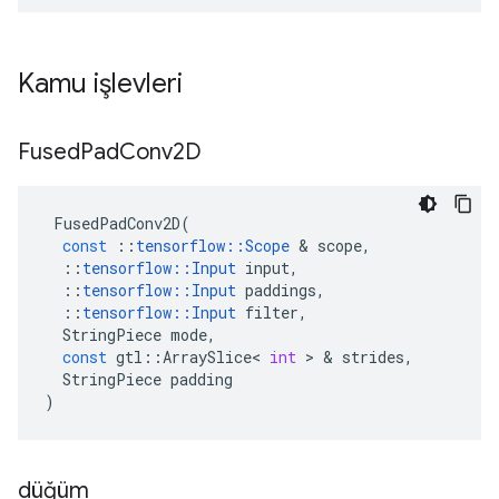
Kamu işlevleri
Fused
Pad
Conv2D
FusedPadConv2D
(
const
::
tensorflow
::
Scope
&
scope
,
::
tensorflow
::
Input
input
,
::
tensorflow
::
Input
paddings
,
::
tensorflow
::
Input
filter
,
StringPiece
mode
,
const
gtl
::
ArraySlice
<
int
>
&
strides
,
StringPiece
padding
)
düğüm