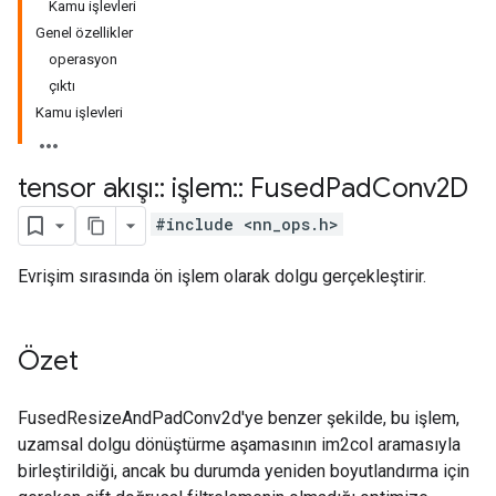
Kamu işlevleri
Genel özellikler
operasyon
çıktı
Kamu işlevleri
tensor akışı
::
işlem
::
Fused
Pad
Conv2D
#include <nn_ops.h>
Evrişim sırasında ön işlem olarak dolgu gerçekleştirir.
Özet
FusedResizeAndPadConv2d'ye benzer şekilde, bu işlem,
uzamsal dolgu dönüştürme aşamasının im2col aramasıyla
birleştirildiği, ancak bu durumda yeniden boyutlandırma için