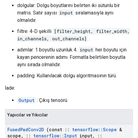
dolgular: Dolgu boyutlarını belirten iki sütunlu bir
matris. Satır sayısı
input
sıralamasıyla aynı
olmalıdır.
filtre: 4-D şekilli
[filter_height, filter_width,
in_channels, out_channels]
.
adımlar: 1 boyutlu uzunluk 4.
input
her boyutu için
kayan pencerenin adımı. Formatla belirtilen boyutla
aynı sırada olmalıdır.
padding: Kullanılacak dolgu algoritmasının türü.
İade:
Output
: Çıkış tensörü.
Yapıcılar ve Yıkıcılar
Fused
Pad
Conv2D
(const
::
tensorflow
::
Scope
&
scope
,
::
tensorflow
::
Input
input
,
::