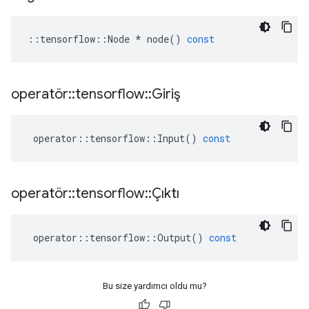
::
tensorflow
::
Node
*
node
()
const
operatör
::
tensorflow
::
Giriş
operator
::
tensorflow
::
Input
()
const
operatör
::
tensorflow
::
Çıktı
operator
::
tensorflow
::
Output
()
const
Bu size yardımcı oldu mu?