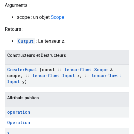
Arguments :
scope : un objet
Scope
Retours :
Output
: Le tenseur z.
Constructeurs et Destructeurs
Greater
Equal
(const
::
tensorflow
::
Scope
&
scope
,
::
tensorflow
::
Input
x
,
::
tensorflow
::
Input
y)
Attributs publics
operation
Operation
z