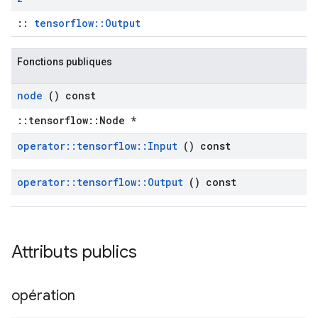
::
tensorflow::Output
Fonctions publiques
node
() const
::tensorflow::Node *
operator
::
tensorflow
::
Input
() const
operator
::
tensorflow
::
Output
() const
Attributs publics
opération