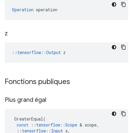
Operation
 operation
z
::
tensorflow::Output
 z
Fonctions publiques
Plus grand égal
GreaterEqual
(
const
::
tensorflow
::
Scope
&
scope
,
::
tensorflow
::
Input
x
,