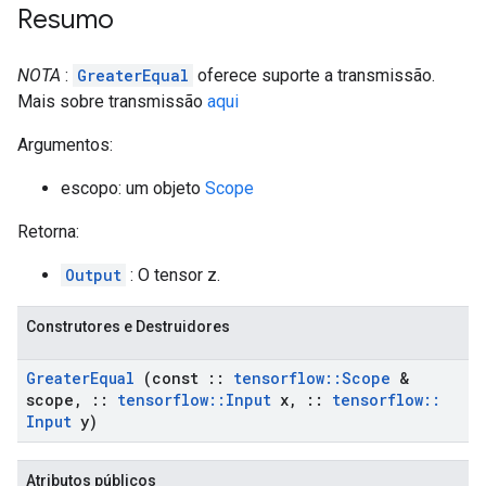
Resumo
NOTA
:
GreaterEqual
oferece suporte a transmissão.
Mais sobre transmissão
aqui
Argumentos:
escopo: um objeto
Scope
Retorna:
Output
: O tensor z.
Construtores e Destruidores
Greater
Equal
(const
::
tensorflow
::
Scope
&
scope
,
::
tensorflow
::
Input
x
,
::
tensorflow
::
Input
y)
Atributos públicos