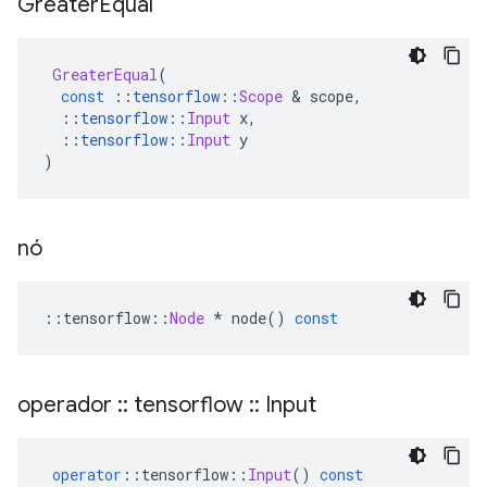
Greater
Equal
GreaterEqual
(
const
::
tensorflow
::
Scope
&
 scope
,
::
tensorflow
::
Input
 x
,
::
tensorflow
::
Input
 y
)
nó
::
tensorflow
::
Node
*
 node
()
const
operador
::
tensorflow
::
Input
operator
::
tensorflow
::
Input
()
const