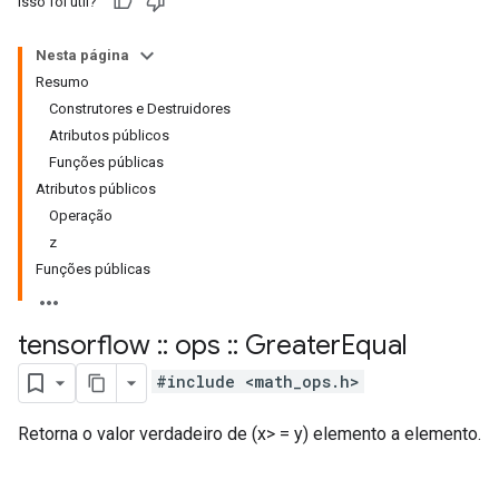
Isso foi útil?
Nesta página
Resumo
Construtores e Destruidores
Atributos públicos
Funções públicas
Atributos públicos
Operação
z
Funções públicas
tensorflow
::
ops
::
Greater
Equal
#include <math_ops.h>
Retorna o valor verdadeiro de (x> = y) elemento a elemento.