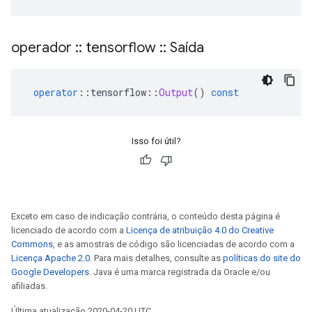
operador
::
tensorflow
::
Saída
operator
::
tensorflow
::
Output
()
const
Isso foi útil?
Exceto em caso de indicação contrária, o conteúdo desta página é
licenciado de acordo com a
Licença de atribuição 4.0 do Creative
Commons
, e as amostras de código são licenciadas de acordo com a
Licença Apache 2.0
. Para mais detalhes, consulte as
políticas do site do
Google Developers
. Java é uma marca registrada da Oracle e/ou
afiliadas.
Última atualização 2020-04-20 UTC.