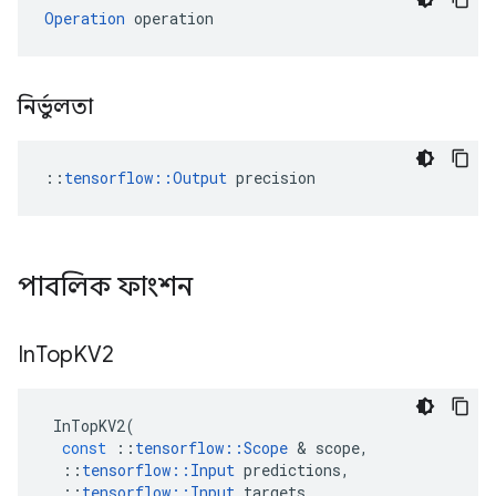
Operation
 operation
নির্ভুলতা
::
tensorflow::Output
 precision
পাবলিক ফাংশন
In
Top
KV2
InTopKV2
(
const
::
tensorflow
::
Scope
&
scope
,
::
tensorflow
::
Input
predictions
,
::
tensorflow
::
Input
targets
,