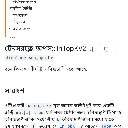
পাবলিক ফাংশন
পাবলিক বৈশিষ্ট্য
অপারেশন
নির্ভুলতা
পাবলিক ফাংশন
টেনসরফ্লো
::
অপস
::
In
Top
KV2
#include <nn_ops.h>
বলে কি লক্ষ্য শীর্ষ
K
ভবিষ্যদ্বাণী মধ্যে আছে.
সারাংশ
এটি একটি
batch_size
বুল অ্যারে আউটপুট করে, একটি
এন্ট্রি
out[i]
true
যদি লক্ষ্য শ্রেণীর জন্য ভবিষ্যদ্বাণীটি সমস্ত
ভবিষ্যদ্বাণীগুলির মধ্যে শীর্ষ
k
ভবিষ্যদ্বাণীগুলির মধ্যে থাকে
উদাহরণস্বরূপ
i
. উল্লেখ্য যে
InTopK
এর আচরণ
TopK
অপ-