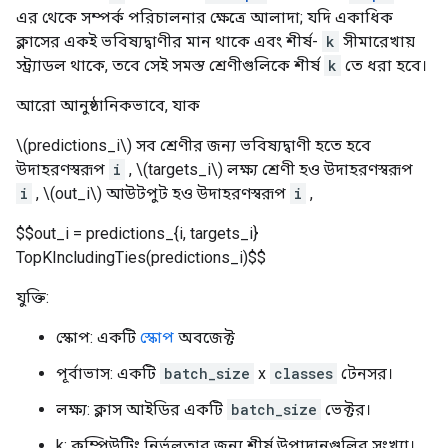
এর থেকে সম্পর্ক পরিচালনার ক্ষেত্রে আলাদা; যদি একাধিক
ক্লাসের একই ভবিষ্যদ্বাণীর মান থাকে এবং শীর্ষ-
k
সীমারেখায়
স্ট্র্যাডল থাকে, তবে সেই সমস্ত শ্রেণীগুলিকে শীর্ষ
k
তে ধরা হবে।
আরো আনুষ্ঠানিকভাবে, যাক
\(predictions_i\) সব শ্রেণীর জন্য ভবিষ্যদ্বাণী হতে হবে
উদাহরণস্বরূপ
i
, \(targets_i\) লক্ষ্য শ্রেণী হও উদাহরণস্বরূপ
i
, \(out_i\) আউটপুট হও উদাহরণস্বরূপ
i
,
$$out_i = predictions_{i, targets_i}
TopKIncludingTies(predictions_i)$$
যুক্তি:
স্কোপ: একটি
স্কোপ
অবজেক্ট
পূর্বাভাস: একটি
batch_size
x
classes
টেনসর।
লক্ষ্য: ক্লাস আইডির একটি
batch_size
ভেক্টর।
k: কম্পিউটিং নির্ভুলতার জন্য শীর্ষ উপাদানগুলির সংখ্যা।