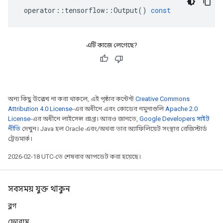
operator
::
tensorflow
::
Output
()
const
এটি কাজে লেগেছে?
অন্য কিছু উল্লেখ না করা থাকলে, এই পৃষ্ঠার কন্টেন্ট
Creative Commons
Attribution 4.0 License
-এর অধীনে এবং কোডের নমুনাগুলি
Apache 2.0
License
-এর অধীনে লাইসেন্স প্রাপ্ত। আরও জানতে,
Google Developers সাইট
নীতি
দেখুন। Java হল Oracle এবং/অথবা তার অ্যাফিলিয়েট সংস্থার রেজিস্টার্ড
ট্রেডমার্ক।
2026-02-18 UTC-তে শেষবার আপডেট করা হয়েছে।
সবসময় যুক্ত থাকুন
ব্লগ
ফোরাম