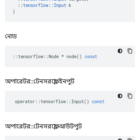
::
tensorflow
::
Input
k
)
নোড
::
tensorflow
::
Node
*
node
()
const
অপারেটর
::
টেনসরফ্লো
::
ইনপুট
operator
::
tensorflow
::
Input
()
const
অপারেটর
::
টেনসরফ্লো
::
আউটপুট