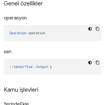
Genel özellikler
operasyon
Operation
 operation
sen
::
tensorflow::Output
 y
Kamu işlevleri
Yerinde
Ekle