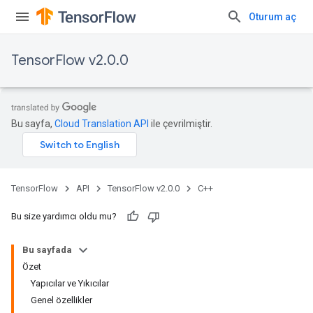
Oturum aç
TensorFlow v2.0.0
Bu sayfa,
Cloud Translation API
ile çevrilmiştir.
TensorFlow
API
TensorFlow v2.0.0
C++
Bu size yardımcı oldu mu?
Bu sayfada
Özet
Yapıcılar ve Yıkıcılar
Genel özellikler