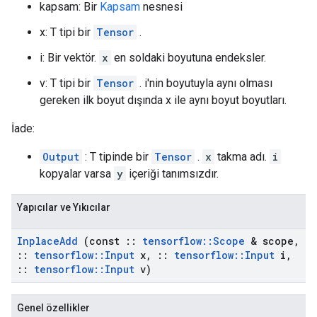
kapsam: Bir
Kapsam
nesnesi
x: T tipi bir
Tensor
.
i: Bir vektör.
x
en soldaki boyutuna endeksler.
v: T tipi bir
Tensor
. i'nin boyutuyla aynı olması
gereken ilk boyut dışında x ile aynı boyut boyutları.
İade:
Output
: T tipinde bir
Tensor
.
x
takma adı.
i
kopyalar varsa
y
içeriği tanımsızdır.
Yapıcılar ve Yıkıcılar
Inplace
Add
(const
::
tensorflow
::
Scope
& scope
,
::
tensorflow
::
Input
x
,
::
tensorflow
::
Input
i
,
::
tensorflow
::
Input
v)
Genel özellikler