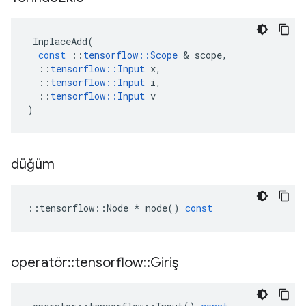
InplaceAdd
(
const
::
tensorflow
::
Scope
&
scope
,
::
tensorflow
::
Input
x
,
::
tensorflow
::
Input
i
,
::
tensorflow
::
Input
v
)
düğüm
::
tensorflow
::
Node
*
node
()
const
operatör
::
tensorflow
::
Giriş