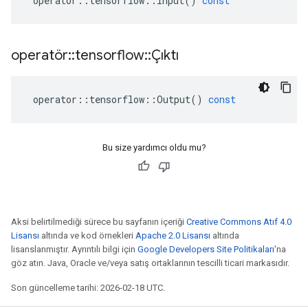
operator
::
tensorflow
::
Input
()
const
operatör
::
tensorflow
::
Çıktı
operator
::
tensorflow
::
Output
()
const
Bu size yardımcı oldu mu?
Aksi belirtilmediği sürece bu sayfanın içeriği
Creative Commons Atıf 4.0
Lisansı
altında ve kod örnekleri
Apache 2.0 Lisansı
altında
lisanslanmıştır. Ayrıntılı bilgi için
Google Developers Site Politikaları
'na
göz atın. Java, Oracle ve/veya satış ortaklarının tescilli ticari markasıdır.
Son güncelleme tarihi: 2026-02-18 UTC.