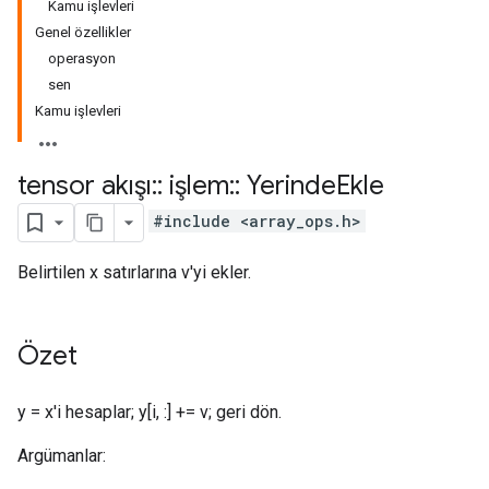
Kamu işlevleri
Genel özellikler
operasyon
sen
Kamu işlevleri
tensor akışı
::
işlem
::
Yerinde
Ekle
#include <array_ops.h>
Belirtilen x satırlarına v'yi ekler.
Özet
y = x'i hesaplar; y[i, :] += v; geri dön.
Argümanlar: