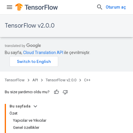
Oturum aç
TensorFlow v2.0.0
Bu sayfa,
Cloud Translation API
ile çevrilmiştir.
TensorFlow
API
TensorFlow v2.0.0
C++
Bu size yardımcı oldu mu?
Bu sayfada
Özet
Yapıcılar ve Yıkıcılar
Genel özellikler