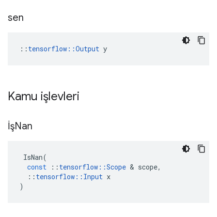
sen
::
tensorflow::Output
 y
Kamu işlevleri
İşNan
IsNan
(
const
::
tensorflow
::
Scope
&
scope
,
::
tensorflow
::
Input
x
)