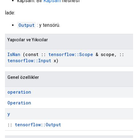
kapsam: Bir
Kapsam
nesnesi
İade:
Output
: y tensörü.
Yapıcılar ve Yıkıcılar
Is
Nan
(const
::
tensorflow
::
Scope
& scope
,
::
tensorflow
::
Input
x)
Genel özellikler
operation
Operation
y
::
tensorflow::Output