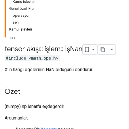
Kamu işlevleri
Genel özellikler
operasyon
sen
Kamu işlevleri
tensor akışı
::
işlem
::
İşNan
#include <math_ops.h>
X'in hangi öğelerinin NaN olduğunu döndürür.
Özet
(numpy) np.isnan'a eşdeğerdir
Argümanlar: