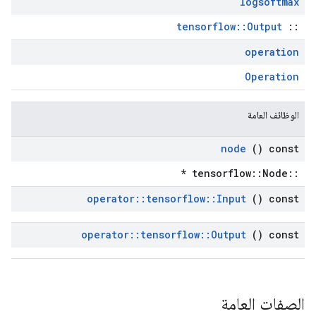
logsoftmax
tensorflow::Output
::
operation
Operation
الوظائف العامة
node
() const
::tensorflow::Node *
operator
::
tensorflow
::
Input
() const
operator
::
tensorflow
::
Output
() const
الصفات العامة