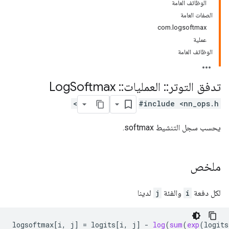
الوظائف العامة
الصفات العامة
com.logsoftmax
عملية
الوظائف العامة
تدفق التوتر
::
العمليات
::
Log
Softmax
#include <nn_ops.h>
يحسب سجل التنشيط softmax.
ملخص
لكل دفعة
i
والفئة
j
لدينا
logsoftmax
[
i, j
]
=
logits
[
i, j
]
-
log
(
sum
(
exp
(
logits