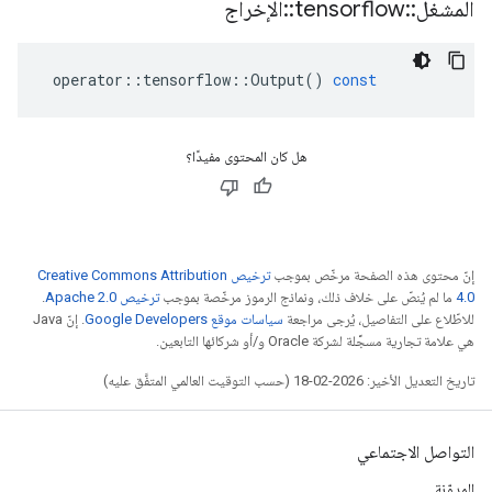
المشغل
::
tensorflow
::
الإخراج
operator
::
tensorflow
::
Output
()
const
هل كان المحتوى مفيدًا؟
إنّ محتوى هذه الصفحة مرخّص بموجب
ترخيص Creative Commons Attribution
4.0‏
ما لم يُنصّ على خلاف ذلك، ونماذج الرموز مرخّصة بموجب
ترخيص Apache 2.0‏
.
للاطّلاع على التفاصيل، يُرجى مراجعة
سياسات موقع Google Developers‏
. إنّ Java
هي علامة تجارية مسجَّلة لشركة Oracle و/أو شركائها التابعين.
تاريخ التعديل الأخير: 2026-02-18 (حسب التوقيت العالمي المتفَّق عليه)
التواصل الاجتماعي
المدوّنة