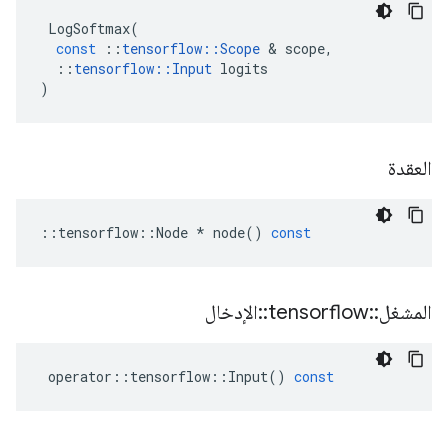
LogSoftmax
(
const
::
tensorflow
::
Scope
&
scope
,
::
tensorflow
::
Input
logits
)
العقدة
::
tensorflow
::
Node
*
node
()
const
المشغل
::
tensorflow
::
الإدخال
operator
::
tensorflow
::
Input
()
const