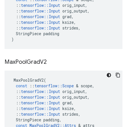
::
tensorflow
::
Input
orig_input
,
::
tensorflow
::
Input
orig_output
,
::
tensorflow
::
Input
grad
,
::
tensorflow
::
Input
ksize
,
::
tensorflow
::
Input
strides
,
StringPiece
padding
)
Max
Pool
Grad
V2
MaxPoolGradV2
(
const
::
tensorflow
::
Scope
&
scope
,
::
tensorflow
::
Input
orig_input
,
::
tensorflow
::
Input
orig_output
,
::
tensorflow
::
Input
grad
,
::
tensorflow
::
Input
ksize
,
::
tensorflow
::
Input
strides
,
StringPiece
padding
,
const
MaxPoolGradV2
::
Attrs
&
attrs