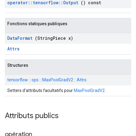
operator
::
tensorflow
::
Output
() const
Fonctions statiques publiques
Data
Format
(String
Piece x)
Attrs
Structures
tensorflow :: ops :: MaxPoolGradV2 :: Attrs
Setters d'attributs facultatifs pour
MaxPoolGradV2
.
Attributs publics
opération