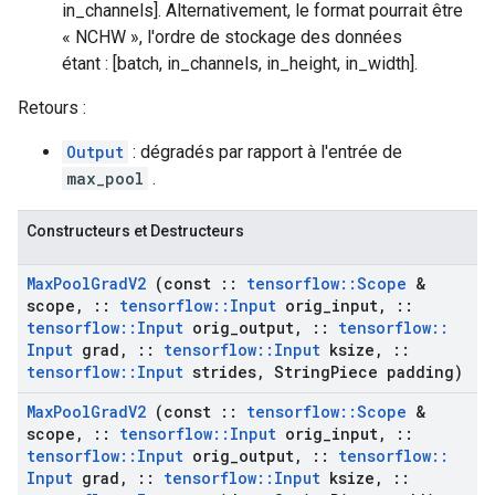
in_channels]. Alternativement, le format pourrait être
« NCHW », l'ordre de stockage des données
étant : [batch, in_channels, in_height, in_width].
Retours :
Output
: dégradés par rapport à l'entrée de
max_pool
.
Constructeurs et Destructeurs
Max
Pool
Grad
V2
(const
::
tensorflow
::
Scope
&
scope
,
::
tensorflow
::
Input
orig
_
input
,
::
tensorflow
::
Input
orig
_
output
,
::
tensorflow
::
Input
grad
,
::
tensorflow
::
Input
ksize
,
::
tensorflow
::
Input
strides
,
String
Piece padding)
Max
Pool
Grad
V2
(const
::
tensorflow
::
Scope
&
scope
,
::
tensorflow
::
Input
orig
_
input
,
::
tensorflow
::
Input
orig
_
output
,
::
tensorflow
::
Input
grad
,
::
tensorflow
::
Input
ksize
,
::