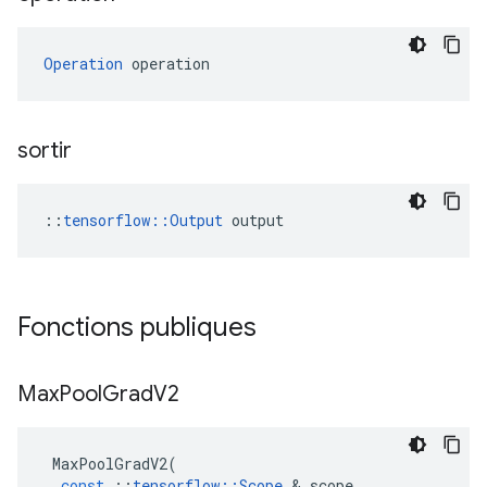
Operation
 operation
sortir
::
tensorflow::Output
 output
Fonctions publiques
Max
Pool
Grad
V2
MaxPoolGradV2
(
const
::
tensorflow
::
Scope
&
scope
,