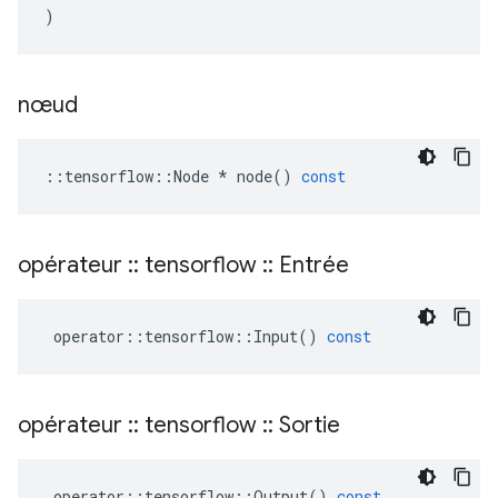
)
nœud
::
tensorflow
::
Node
*
node
()
const
opérateur
::
tensorflow
::
Entrée
operator
::
tensorflow
::
Input
()
const
opérateur
::
tensorflow
::
Sortie
operator
::
tensorflow
::
Output
()
const