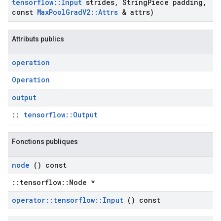
tensorflow
::
Input
strides
,
String
Piece padding
,
const
Max
Pool
Grad
V2
::
Attrs
& attrs)
Attributs publics
operation
Operation
output
::
tensorflow::Output
Fonctions publiques
node
() const
::tensorflow::Node *
operator
::
tensorflow
::
Input
() const