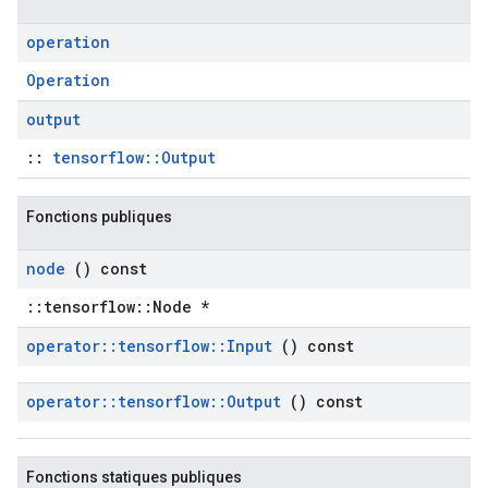
operation
Operation
output
::
tensorflow::Output
Fonctions publiques
node
() const
::tensorflow::Node *
operator
::
tensorflow
::
Input
() const
operator
::
tensorflow
::
Output
() const
Fonctions statiques publiques