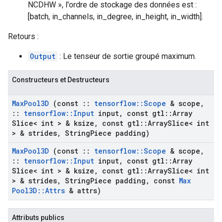
NCDHW », l'ordre de stockage des données est :
[batch, in_channels, in_degree, in_height, in_width].
Retours :
Output
: Le tenseur de sortie groupé maximum.
Constructeurs et Destructeurs
Max
Pool3D
(const
::
tensorflow
::
Scope
& scope
,
::
tensorflow
::
Input
input
,
const gtl
::
Array
Slice< int > & ksize
,
const gtl
::
Array
Slice< int
> & strides
,
String
Piece padding)
Max
Pool3D
(const
::
tensorflow
::
Scope
& scope
,
::
tensorflow
::
Input
input
,
const gtl
::
Array
Slice< int > & ksize
,
const gtl
::
Array
Slice< int
> & strides
,
String
Piece padding
,
const
Max
Pool3D
::
Attrs
& attrs)
Attributs publics