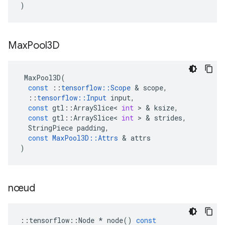
)
Max
Pool3D
MaxPool3D
(
const
::
tensorflow
::
Scope
&
scope
,
::
tensorflow
::
Input
input
,
const
gtl
::
ArraySlice
<
int
>
&
ksize
,
const
gtl
::
ArraySlice
<
int
>
&
strides
,
StringPiece
padding
,
const
MaxPool3D
::
Attrs
&
attrs
)
nœud
::
tensorflow
::
Node
*
node
()
const