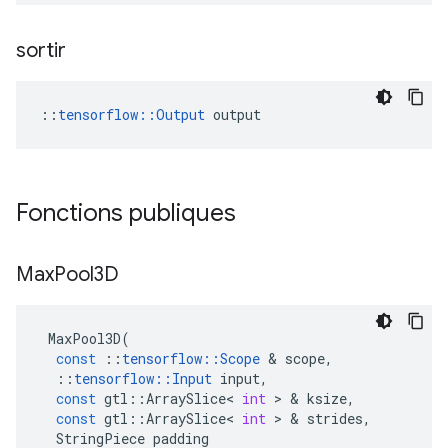
sortir
::
tensorflow::Output
 output
Fonctions publiques
Max
Pool3D
MaxPool3D
(
const
::
tensorflow
::
Scope
&
scope
,
::
tensorflow
::
Input
input
,
const
gtl
::
ArraySlice
<
int
>
&
ksize
,
const
gtl
::
ArraySlice
<
int
>
&
strides
,
StringPiece
padding