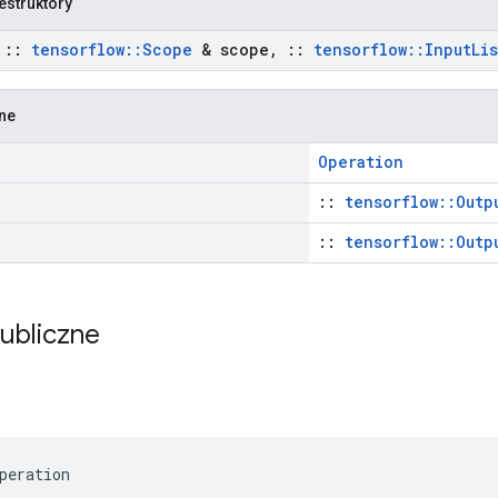
estruktory
t
::
tensorflow
::
Scope
& scope
,
::
tensorflow
::
Input
Lis
zne
Operation
::
tensorflow::Outp
::
tensorflow::Outp
publiczne
peration