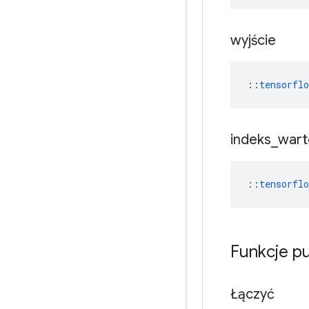
wyjście
::
tensorfl
indeks
_
wart
::
tensorfl
Funkcje p
Łączyć