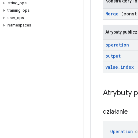
Konstruktory i d
string
_
ops
training
_
ops
Merge
(cons
user
_
ops
Namespaces
Atrybuty public
operation
output
value
_
index
Atrybuty 
działanie
Operation
 o