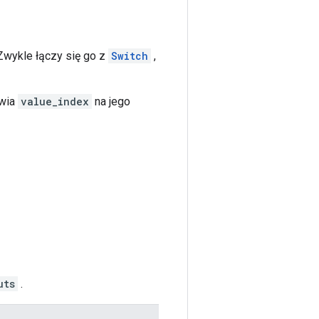
Zwykle łączy się go z
Switch
,
awia
value_index
na jego
uts
.