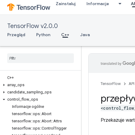
Zainstaluj
Informacje
A
TensorFlow v2.0.0
Przegląd
Python
C++
Java
C++
TensorFlow
API
array
_
ops
candidate
_
sampling
_
ops
przepły
control
_
flow
_
ops
Informacje ogólne
<control_flow
tensorflow
::
ops
::
Abort
Przekazuje war
tensorflow
::
ops
::
Abort
::
Attrs
tensorflow
::
ops
::
Control
Trigger