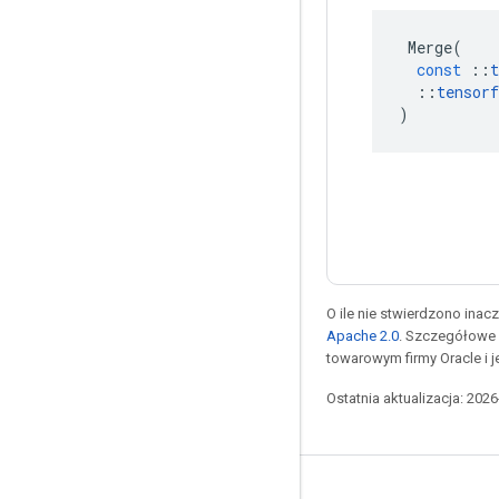
Merge
(
const
::
t
::
tensorf
)
O ile nie stwierdzono inacze
Apache 2.0
. Szczegółowe 
towarowym firmy Oracle i 
Ostatnia aktualizacja: 202
Pozostawaj w kontakcie