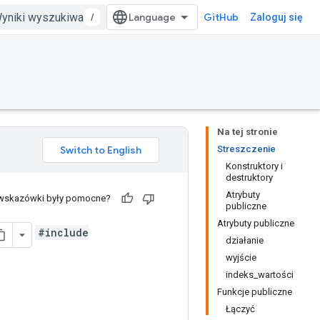
/
GitHub
Zaloguj się
Na tej stronie
Streszczenie
Konstruktory i
destruktory
Atrybuty
 wskazówki były pomocne?
publiczne
Atrybuty publiczne
#include
działanie
wyjście
indeks_wartości
Funkcje publiczne
Łączyć