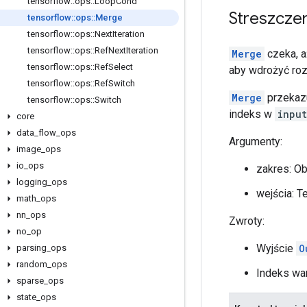
tensorflow
::
ops
::
Loop
Cond
Streszcze
tensorflow
::
ops
::
Merge
tensorflow
::
ops
::
Next
Iteration
tensorflow
::
ops
::
Ref
Next
Iteration
Merge
czeka, a
tensorflow
::
ops
::
Ref
Select
aby wdrożyć roz
tensorflow
::
ops
::
Ref
Switch
Merge
przekazu
tensorflow
::
ops
::
Switch
indeks w
input
core
data
_
flow
_
ops
Argumenty:
image
_
ops
io
_
ops
zakres: O
logging
_
ops
wejścia: T
math
_
ops
nn
_
ops
Zwroty:
no
_
op
Wyjście
O
parsing
_
ops
random
_
ops
Indeks wa
sparse
_
ops
state
_
ops