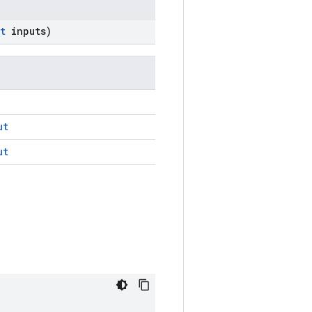
t
inputs)
ut
ut