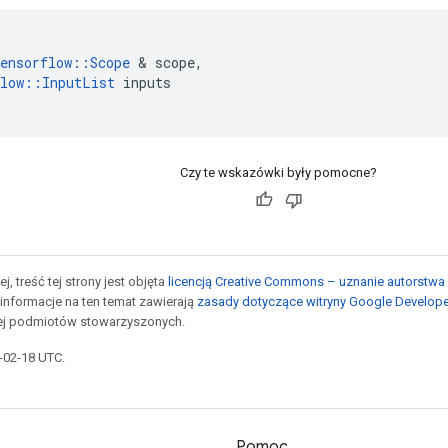
ensorflow
::
Scope
&
scope
,
low
::
InputList
inputs
Czy te wskazówki były pomocne?
j, treść tej strony jest objęta
licencją Creative Commons – uznanie autorstwa 
informacje na ten temat zawierają
zasady dotyczące witryny Google Develop
jej podmiotów stowarzyszonych.
6-02-18 UTC.
Pomoc