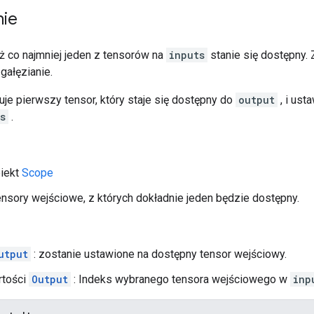
nie
ż co najmniej jeden z tensorów na
inputs
stanie się dostępny. 
gałęzianie.
je pierwszy tensor, który staje się dostępny do
output
, i ust
s
.
biekt
Scope
ensory wejściowe, z których dokładnie jeden będzie dostępny.
utput
: zostanie ustawione na dostępny tensor wejściowy.
rtości
Output
: Indeks wybranego tensora wejściowego w
inp