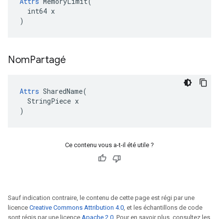
Attrs
 MemoryLimit(

  int64 x

)
Nom
Partagé
Attrs
 SharedName(

  StringPiece x

)
Ce contenu vous a-t-il été utile ?
Sauf indication contraire, le contenu de cette page est régi par une
licence
Creative Commons Attribution 4.0
, et les échantillons de code
sont régis par une licence
Apache 2.0
. Pour en savoir plus, consultez les