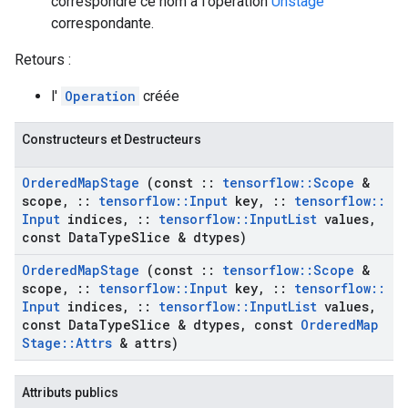
correspondre ce nom à l'opération
Unstage
correspondante.
Retours :
l'
Operation
créée
Constructeurs et Destructeurs
Ordered
Map
Stage
(const
::
tensorflow
::
Scope
&
scope
,
::
tensorflow
::
Input
key
,
::
tensorflow
::
Input
indices
,
::
tensorflow
::
Input
List
values
,
const Data
Type
Slice & dtypes)
Ordered
Map
Stage
(const
::
tensorflow
::
Scope
&
scope
,
::
tensorflow
::
Input
key
,
::
tensorflow
::
Input
indices
,
::
tensorflow
::
Input
List
values
,
const Data
Type
Slice & dtypes
,
const
Ordered
Map
Stage
::
Attrs
& attrs)
Attributs publics