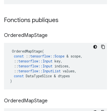
Fonctions publiques
Ordered
Map
Stage
OrderedMapStage
(
const
::
tensorflow
::
Scope
&
scope
,
::
tensorflow
::
Input
key
,
::
tensorflow
::
Input
indices
,
::
tensorflow
::
InputList
values
,
const
DataTypeSlice
&
dtypes
)
Ordered
Map
Stage