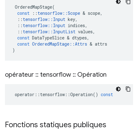
OrderedMapStage
(
const
::
tensorflow
::
Scope
&
scope
,
::
tensorflow
::
Input
key
,
::
tensorflow
::
Input
indices
,
::
tensorflow
::
InputList
values
,
const
DataTypeSlice
&
dtypes
,
const
OrderedMapStage
::
Attrs
&
attrs
)
opérateur
::
tensorflow
::
Opération
operator
::
tensorflow
::
Operation
()
const
Fonctions statiques publiques