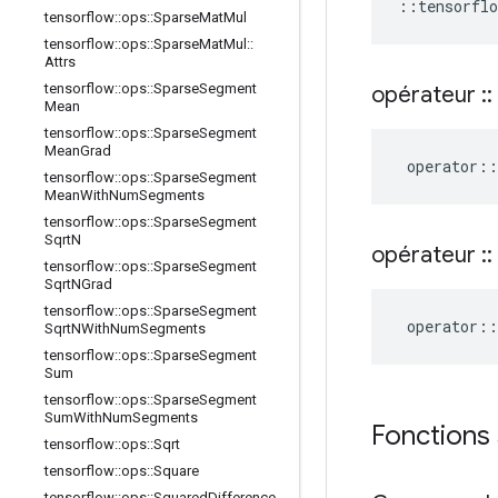
::
tensorflo
tensorflow
::
ops
::
Sparse
Mat
Mul
tensorflow
::
ops
::
Sparse
Mat
Mul
::
Attrs
tensorflow
::
ops
::
Sparse
Segment
opérateur
::
Mean
tensorflow
::
ops
::
Sparse
Segment
Mean
Grad
operator
::
tensorflow
::
ops
::
Sparse
Segment
Mean
With
Num
Segments
tensorflow
::
ops
::
Sparse
Segment
Sqrt
N
opérateur
::
tensorflow
::
ops
::
Sparse
Segment
Sqrt
NGrad
tensorflow
::
ops
::
Sparse
Segment
operator
::
Sqrt
NWith
Num
Segments
tensorflow
::
ops
::
Sparse
Segment
Sum
tensorflow
::
ops
::
Sparse
Segment
Sum
With
Num
Segments
Fonctions
tensorflow
::
ops
::
Sqrt
tensorflow
::
ops
::
Square
tensorflow
::
ops
::
Squared
Difference