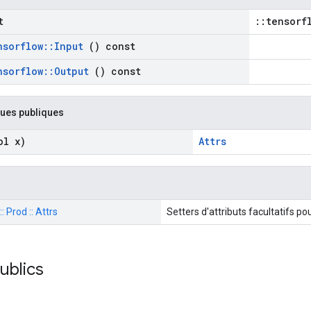
t
::tensorf
nsorflow
::
Input
() const
nsorflow
::
Output
() const
ques publiques
l x)
Attrs
: Prod :: Attrs
Setters d'attributs facultatifs po
publics