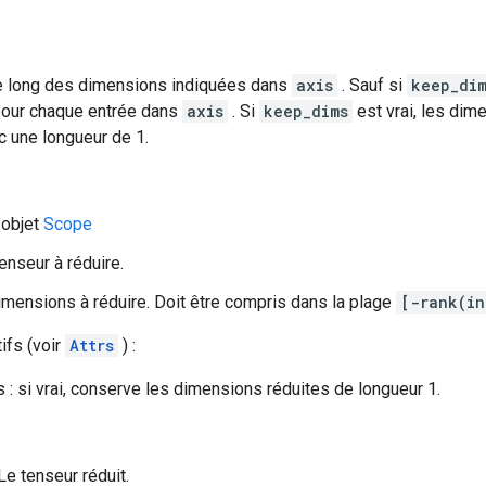
e long des dimensions indiquées dans
axis
. Sauf si
keep_di
 pour chaque entrée dans
axis
. Si
keep_dims
est vrai, les dim
 une longueur de 1.
 objet
Scope
tenseur à réduire.
dimensions à réduire. Doit être compris dans la plage
[-rank(in
tifs (voir
Attrs
) :
: si vrai, conserve les dimensions réduites de longueur 1.
Le tenseur réduit.