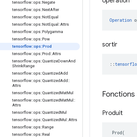
opération
tensorflow
::
ops
::
Negate
tensorflow
::
ops
::
Next
After
tensorflow
::
ops
::
Not
Equal
Operation
 o
tensorflow
::
ops
::
Not
Equal
::
Attrs
tensorflow
::
ops
::
Polygamma
tensorflow
::
ops
::
Pow
sortir
tensorflow
::
ops
::
Prod
tensorflow
::
ops
::
Prod
::
Attrs
tensorflow
::
ops
::
Quantize
Down
And
::
tensorfl
Shrink
Range
tensorflow
::
ops
::
Quantized
Add
tensorflow
::
ops
::
Quantized
Add
::
Attrs
Fonctions
tensorflow
::
ops
::
Quantized
Mat
Mul
tensorflow
::
ops
::
Quantized
Mat
Mul
::
Attrs
Produit
tensorflow
::
ops
::
Quantized
Mul
tensorflow
::
ops
::
Quantized
Mul
::
Attrs
tensorflow
::
ops
::
Range
Prod
(
tensorflow
::
ops
::
Real