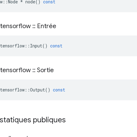
w
::
Node
*
node
()
const
tensorflow
::
Entrée
tensorflow
::
Input
()
const
tensorflow
::
Sortie
tensorflow
::
Output
()
const
 statiques publiques