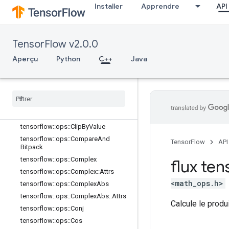
Installer
Apprendre
API
tensorflow::ops::BatchMatMulV2::Att
rs
tensorflow::ops::BesselI0e
tensorflow::ops::BesselI1e
TensorFlow v2.0.0
tensorflow::ops::Betainc
Aperçu
Python
C++
Java
tensorflow::ops::Bincount
tensorflow
::
ops
::
Bucketize
tensorflow
::
ops
::
Cast
tensorflow
::
ops
::
Cast
::
Attrs
tensorflow
::
ops
::
Ceil
tensorflow
::
ops
::
Clip
By
Value
tensorflow
::
ops
::
Compare
And
TensorFlow
API
Bitpack
tensorflow
::
ops
::
Complex
flux tens
tensorflow
::
ops
::
Complex
::
Attrs
<math_ops.h>
tensorflow
::
ops
::
Complex
Abs
tensorflow
::
ops
::
Complex
Abs
::
Attrs
Calcule le produ
tensorflow
::
ops
::
Conj
tensorflow
::
ops
::
Cos