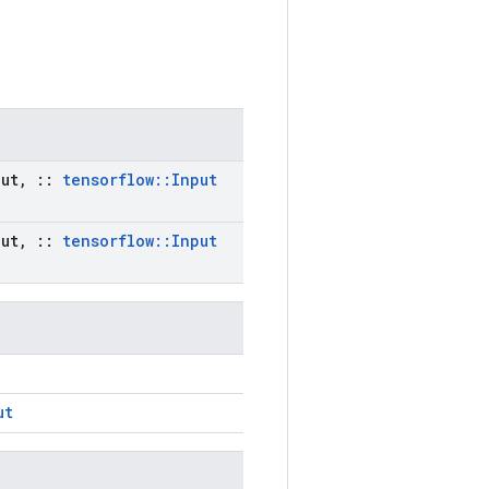
ut
,
::
tensorflow
::
Input
ut
,
::
tensorflow
::
Input
ut