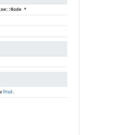
low::Node *
ur
Prod
.