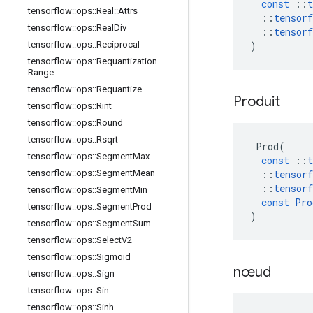
const
::
t
tensorflow
::
ops
::
Real
::
Attrs
::
tensorf
tensorflow
::
ops
::
Real
Div
::
tensorf
)
tensorflow
::
ops
::
Reciprocal
tensorflow
::
ops
::
Requantization
Range
tensorflow
::
ops
::
Requantize
Produit
tensorflow
::
ops
::
Rint
tensorflow
::
ops
::
Round
tensorflow
::
ops
::
Rsqrt
Prod
(
tensorflow
::
ops
::
Segment
Max
const
::
t
::
tensorf
tensorflow
::
ops
::
Segment
Mean
::
tensorf
tensorflow
::
ops
::
Segment
Min
const
Pro
tensorflow
::
ops
::
Segment
Prod
)
tensorflow
::
ops
::
Segment
Sum
tensorflow
::
ops
::
Select
V2
tensorflow
::
ops
::
Sigmoid
nœud
tensorflow
::
ops
::
Sign
tensorflow
::
ops
::
Sin
tensorflow
::
ops
::
Sinh