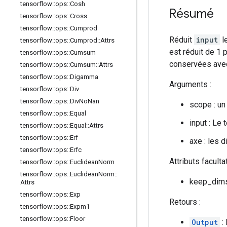
tensorflow
::
ops
::
Cosh
Résumé
tensorflow
::
ops
::
Cross
tensorflow
::
ops
::
Cumprod
Réduit
input
l
tensorflow
::
ops
::
Cumprod
::
Attrs
est réduit de 1
tensorflow
::
ops
::
Cumsum
conservées avec
tensorflow
::
ops
::
Cumsum
::
Attrs
tensorflow
::
ops
::
Digamma
Arguments :
tensorflow
::
ops
::
Div
tensorflow
::
ops
::
Div
No
Nan
scope : un
tensorflow
::
ops
::
Equal
input : Le 
tensorflow
::
ops
::
Equal
::
Attrs
tensorflow
::
ops
::
Erf
axe : les 
tensorflow
::
ops
::
Erfc
Attributs faculta
tensorflow
::
ops
::
Euclidean
Norm
tensorflow
::
ops
::
Euclidean
Norm
::
keep_dims 
Attrs
tensorflow
::
ops
::
Exp
Retours :
tensorflow
::
ops
::
Expm1
tensorflow
::
ops
::
Floor
Output
: 