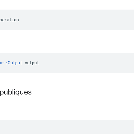
peration
ow::Output
 output
 publiques