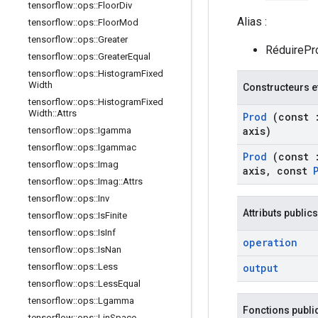
tensorflow
::
ops
::
Floor
Div
Alias :
tensorflow
::
ops
::
Floor
Mod
tensorflow
::
ops
::
Greater
RéduirePr
tensorflow
::
ops
::
Greater
Equal
tensorflow
::
ops
::
Histogram
Fixed
Width
Constructeurs e
tensorflow
::
ops
::
Histogram
Fixed
Width
::
Attrs
Prod
(const
axis)
tensorflow
::
ops
::
Igamma
tensorflow
::
ops
::
Igammac
Prod
(const
tensorflow
::
ops
::
Imag
axis
,
const
tensorflow
::
ops
::
Imag
::
Attrs
tensorflow
::
ops
::
Inv
Attributs publics
tensorflow
::
ops
::
Is
Finite
tensorflow
::
ops
::
Is
Inf
operation
tensorflow
::
ops
::
Is
Nan
output
tensorflow
::
ops
::
Less
tensorflow
::
ops
::
Less
Equal
tensorflow
::
ops
::
Lgamma
Fonctions publi
tensorflow
::
ops
::
Lin
Space