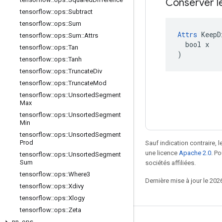
Conserver l
tensorflow
::
ops
::
Subtract
tensorflow
::
ops
::
Sum
Attrs
 KeepD
tensorflow
::
ops
::
Sum
::
Attrs
  bool x

tensorflow
::
ops
::
Tan
)
tensorflow
::
ops
::
Tanh
tensorflow
::
ops
::
Truncate
Div
tensorflow
::
ops
::
Truncate
Mod
tensorflow
::
ops
::
Unsorted
Segment
Max
tensorflow
::
ops
::
Unsorted
Segment
Min
tensorflow
::
ops
::
Unsorted
Segment
Prod
Sauf indication contraire, 
une licence
Apache 2.0
. P
tensorflow
::
ops
::
Unsorted
Segment
Sum
sociétés affiliées.
tensorflow
::
ops
::
Where3
Dernière mise à jour le 202
tensorflow
::
ops
::
Xdivy
tensorflow
::
ops
::
Xlogy
tensorflow
::
ops
::
Zeta
nn
_
ops