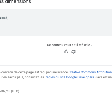
es dimensions
ims(

Ce contenu vous a-t-il été utile ?
le contenu de cette page est régi par une licence
Creative Commons Attribution
our en savoir plus, consultez les
Règles du site Google Developers
. Java est 
6/02/18 (UTC).