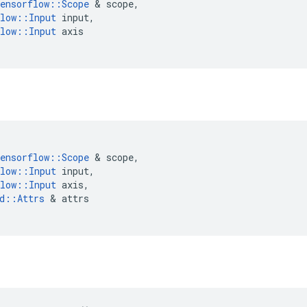
ensorflow
::
Scope
&
scope
,
low
::
Input
input
,
low
::
Input
axis
ensorflow
::
Scope
&
scope
,
low
::
Input
input
,
low
::
Input
axis
,
d
::
Attrs
&
attrs