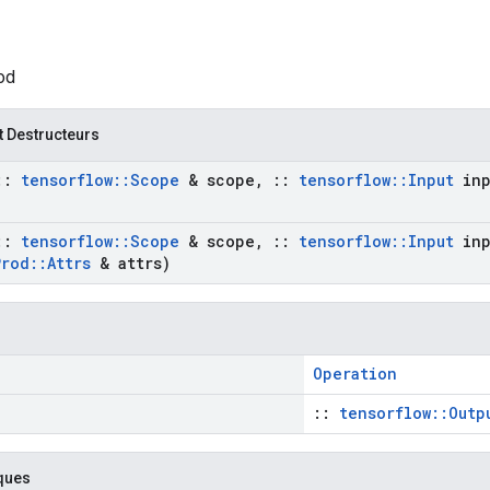
od
t Destructeurs
::
tensorflow
::
Scope
& scope
,
::
tensorflow
::
Input
inp
::
tensorflow
::
Scope
& scope
,
::
tensorflow
::
Input
inp
Prod
::
Attrs
& attrs)
Operation
::
tensorflow::Outp
ques