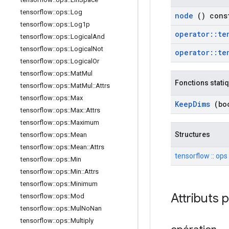
tensorflow
::
ops
::
Log
node
() cons
tensorflow
::
ops
::
Log1p
operator
::
te
tensorflow
::
ops
::
Logical
And
tensorflow
::
ops
::
Logical
Not
operator
::
te
tensorflow
::
ops
::
Logical
Or
tensorflow
::
ops
::
Mat
Mul
Fonctions stati
tensorflow
::
ops
::
Mat
Mul
::
Attrs
tensorflow
::
ops
::
Max
Keep
Dims
(boo
tensorflow
::
ops
::
Max
::
Attrs
tensorflow
::
ops
::
Maximum
Structures
tensorflow
::
ops
::
Mean
tensorflow
::
ops
::
Mean
::
Attrs
tensorflow :: ops :
tensorflow
::
ops
::
Min
tensorflow
::
ops
::
Min
::
Attrs
tensorflow
::
ops
::
Minimum
Attributs 
tensorflow
::
ops
::
Mod
tensorflow
::
ops
::
Mul
No
Nan
tensorflow
::
ops
::
Multiply