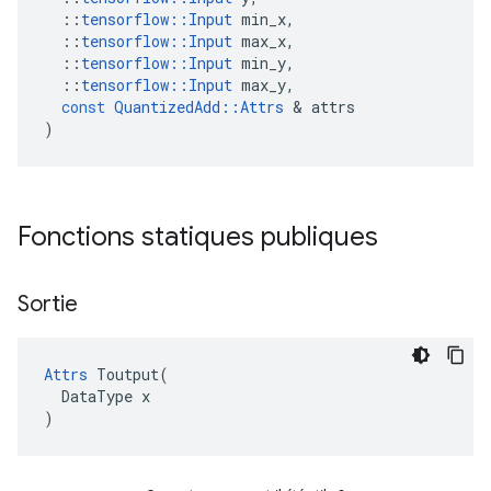
::
tensorflow
::
Input
min_x
,
::
tensorflow
::
Input
max_x
,
::
tensorflow
::
Input
min_y
,
::
tensorflow
::
Input
max_y
,
const
QuantizedAdd
::
Attrs
&
attrs
)
Fonctions statiques publiques
Sortie
Attrs
 Toutput(

  DataType x

)