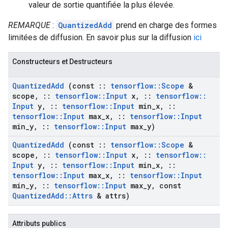
valeur de sortie quantifiée la plus élevée.
REMARQUE
:
QuantizedAdd
prend en charge des formes
limitées de diffusion. En savoir plus sur la diffusion
ici
Constructeurs et Destructeurs
Quantized
Add
(const
::
tensorflow
::
Scope
&
scope
,
::
tensorflow
::
Input
x
,
::
tensorflow
::
Input
y
,
::
tensorflow
::
Input
min
_
x
,
::
tensorflow
::
Input
max
_
x
,
::
tensorflow
::
Input
min
_
y
,
::
tensorflow
::
Input
max
_
y)
Quantized
Add
(const
::
tensorflow
::
Scope
&
scope
,
::
tensorflow
::
Input
x
,
::
tensorflow
::
Input
y
,
::
tensorflow
::
Input
min
_
x
,
::
tensorflow
::
Input
max
_
x
,
::
tensorflow
::
Input
min
_
y
,
::
tensorflow
::
Input
max
_
y
,
const
Quantized
Add
::
Attrs
& attrs)
Attributs publics