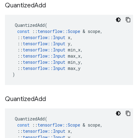
Quantized
Add
QuantizedAdd
(
const
::
tensorflow
::
Scope
&
scope
,
::
tensorflow
::
Input
x
,
::
tensorflow
::
Input
y
,
::
tensorflow
::
Input
min_x
,
::
tensorflow
::
Input
max_x
,
::
tensorflow
::
Input
min_y
,
::
tensorflow
::
Input
max_y
)
Quantized
Add
QuantizedAdd
(
const
::
tensorflow
::
Scope
&
scope
,
::
tensorflow
::
Input
x
,
::
tensorflow
::
Input
y
,