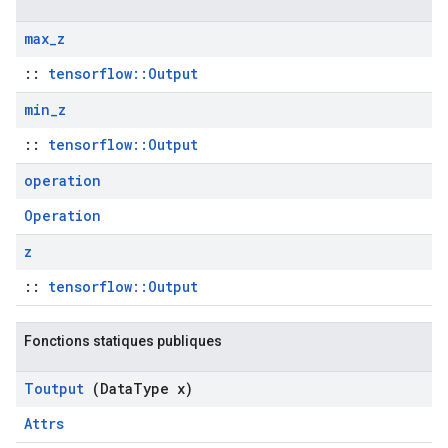
max
_
z
::
tensorflow::Output
min
_
z
::
tensorflow::Output
operation
Operation
z
::
tensorflow::Output
Fonctions statiques publiques
Toutput
(Data
Type x)
Attrs