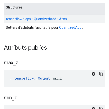
Structures
tensorflow :: ops :: QuantizedAdd :: Attrs
Setters d'attributs facultatifs pour
QuantizedAdd
.
Attributs publics
max
_
z
::
tensorflow::Output
 max_z
min
_
z