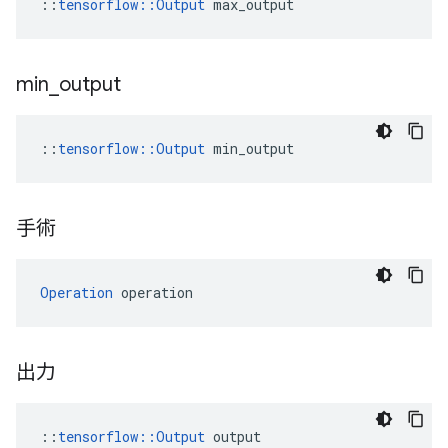
::
tensorflow::Output
 max_output
min
_
output
::
tensorflow::Output
 min_output
手術
Operation
 operation
出力
::
tensorflow::Output
 output