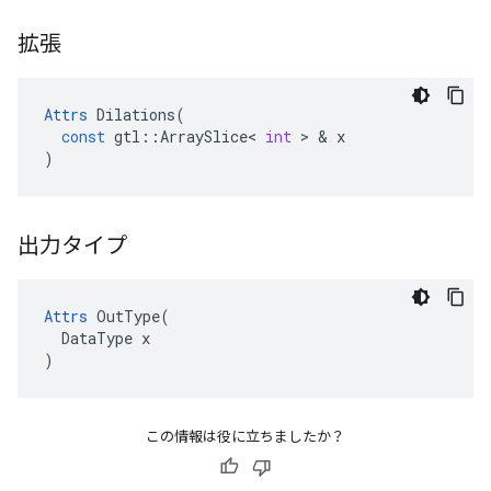
拡張
Attrs
Dilations
(
const
gtl
::
ArraySlice
<
int
>
&
x
)
出力タイプ
Attrs
 OutType(

  DataType x

)
この情報は役に立ちましたか？