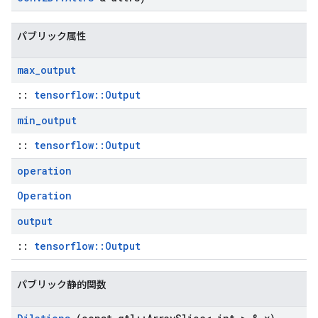
パブリック属性
max
_
output
::
tensorflow::Output
min
_
output
::
tensorflow::Output
operation
Operation
output
::
tensorflow::Output
パブリック静的関数