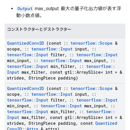
Output
max_output: 最大の量子化出力値が表す浮
動小数点値。
コンストラクターとデストラクター
Quantized
Conv2D
(const
::
tensorflow
::
Scope
&
scope
,
::
tensorflow
::
Input
input
,
::
tensorflow
::
Input
filter
,
::
tensorflow
::
Input
min
_
input
,
::
tensorflow
::
Input
max
_
input
,
::
tensorflow
::
Input
min
_
filter
,
::
tensorflow
::
Input
max
_
filter
,
const gtl
::
Array
Slice< int > &
strides
,
String
Piece padding)
Quantized
Conv2D
(const
::
tensorflow
::
Scope
&
scope
,
::
tensorflow
::
Input
input
,
::
tensorflow
::
Input
filter
,
::
tensorflow
::
Input
min
_
input
,
::
tensorflow
::
Input
max
_
input
,
::
tensorflow
::
Input
min
_
filter
,
::
tensorflow
::
Input
max
_
filter
,
const gtl
::
Array
Slice< int > &
strides
,
String
Piece padding
,
const
Quantized
Conv2D
::
Attrs
& attrs)