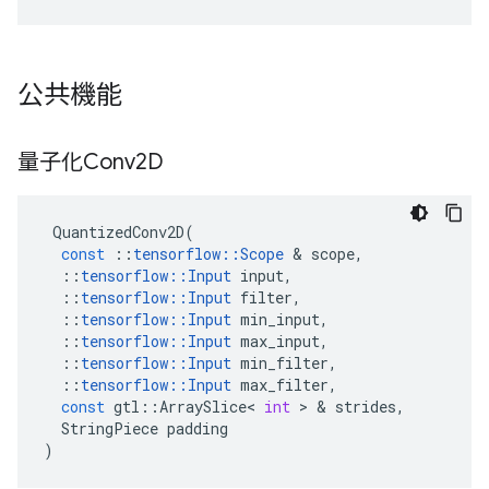
公共機能
量子化Conv2D
QuantizedConv2D
(
const
::
tensorflow
::
Scope
&
scope
,
::
tensorflow
::
Input
input
,
::
tensorflow
::
Input
filter
,
::
tensorflow
::
Input
min_input
,
::
tensorflow
::
Input
max_input
,
::
tensorflow
::
Input
min_filter
,
::
tensorflow
::
Input
max_filter
,
const
gtl
::
ArraySlice
<
int
>
&
strides
,
StringPiece
padding
)