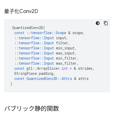
量子化Conv2D
QuantizedConv2D
(
const
::
tensorflow
::
Scope
&
scope
,
::
tensorflow
::
Input
input
,
::
tensorflow
::
Input
filter
,
::
tensorflow
::
Input
min_input
,
::
tensorflow
::
Input
max_input
,
::
tensorflow
::
Input
min_filter
,
::
tensorflow
::
Input
max_filter
,
const
gtl
::
ArraySlice
<
int
>
&
strides
,
StringPiece
padding
,
const
QuantizedConv2D
::
Attrs
&
attrs
)
パブリック静的関数