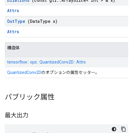
Dilations
(const gtl
::
Array
Slice< int > & x)
Attrs
Out
Type
(Data
Type x)
Attrs
構造体
tensorflow:: ops:: QuantizedConv2D:: Attrs
QuantizedConv2D
のオプションの属性セッター。
パブリック属性
最大出力