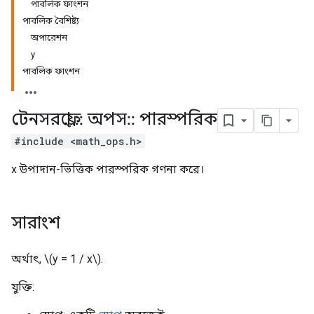
পাবলিক ফাংশন
পাবলিক বৈশিষ্ট্য
অপারেশন
y
পাবলিক ফাংশন
টেনসরফ্লো
::
অপস
::
পারস্পরিক
#include <math_ops.h>
x উপাদান-ভিত্তিক পারস্পরিক গণনা করে।
সারাংশ
অর্থাৎ, \(y = 1 / x\).
যুক্তি: