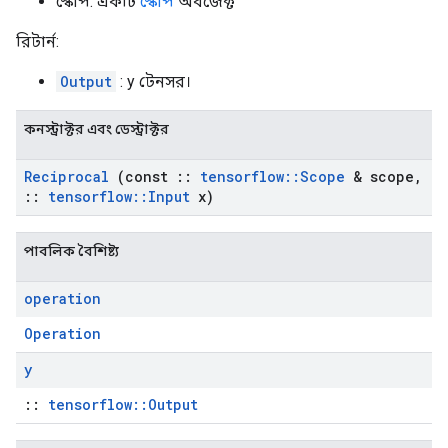
স্কোপ: একটি
স্কোপ
অবজেক্ট
রিটার্ন:
Output
: y টেনসর।
কনস্ট্রাক্টর এবং ডেস্ট্রাক্টর
Reciprocal
(const
::
tensorflow
::
Scope
& scope
,
::
tensorflow
::
Input
x)
পাবলিক বৈশিষ্ট্য
operation
Operation
y
::
tensorflow::Output