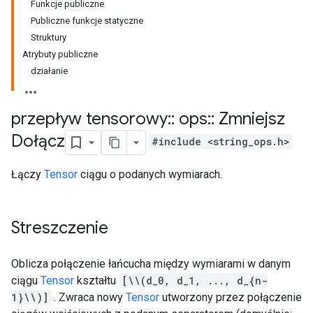
Funkcje publiczne
Publiczne funkcje statyczne
Struktury
Atrybuty publiczne
działanie
przepływ tensorowy
::
ops
::
Zmniejsz
Dołącz
#include <string_ops.h>
Łączy
Tensor
ciągu o podanych wymiarach.
Streszczenie
Oblicza połączenie łańcucha między wymiarami w danym
ciągu
Tensor
kształtu
[\\(d_0, d_1, ..., d_{n-
1}\\)]
. Zwraca nowy
Tensor
utworzony przez połączenie