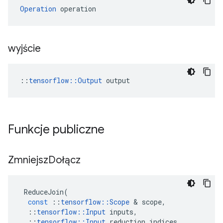
Operation
 operation
wyjście
::
tensorflow::Output
 output
Funkcje publiczne
Zmniejsz
Dołącz
ReduceJoin
(
const
::
tensorflow
::
Scope
&
scope
,
::
tensorflow
::
Input
inputs
,
::
tensorflow
::
Input
reduction_indices