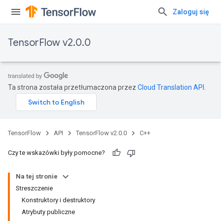
Zaloguj się
TensorFlow v2.0.0
Ta strona została przetłumaczona przez
Cloud Translation API
.
TensorFlow
API
TensorFlow v2.0.0
C++
Czy te wskazówki były pomocne?
Na tej stronie
Streszczenie
Konstruktory i destruktory
Atrybuty publiczne