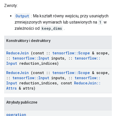
Zwroty:
Output
: Ma kształt równy wejściu, przy usuniętych
zmniejszonych wymiarach lub ustawionych na
1
w
zależności od
keep_dims
.
Konstruktory i destruktory
Reduce
Join
(const
::
tensorflow
::
Scope
& scope
,
::
tensorflow
::
Input
inputs
,
::
tensorflow
::
Input
reduction
_
indices)
Reduce
Join
(const
::
tensorflow
::
Scope
& scope
,
::
tensorflow
::
Input
inputs
,
::
tensorflow
::
Input
reduction
_
indices
,
const
Reduce
Join
::
Attrs
& attrs)
Atrybuty publiczne
operation