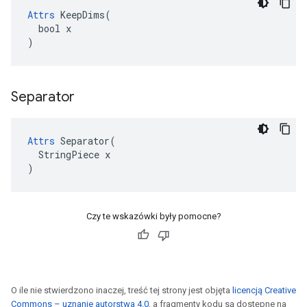
Attrs
 KeepDims(

  bool x

)
Separator
Attrs
 Separator(

  StringPiece x

)
Czy te wskazówki były pomocne?
O ile nie stwierdzono inaczej, treść tej strony jest objęta
licencją Creative
Commons – uznanie autorstwa 4.0
, a fragmenty kodu są dostępne na