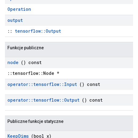
Operation
output
::
tensorflow::Output
Funkcje publiczne
node
() const
::tensorflow::Node *
operator
::
tensorflow
::
Input
() const
operator
::
tensorflow
::
Output
() const
Publiczne funkcje statyczne
Keep
Dims
(bool x)