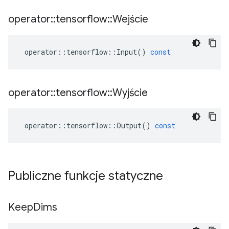
operator
::
tensorflow
::
Wejście
operator
::
tensorflow
::
Input
()
const
operator
::
tensorflow
::
Wyjście
operator
::
tensorflow
::
Output
()
const
Publiczne funkcje statyczne
Keep
Dims