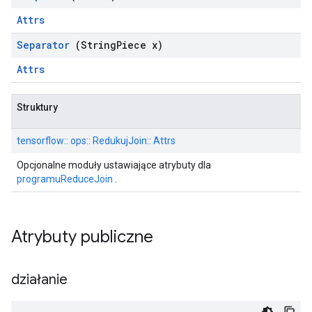
Attrs
Separator
(String
Piece x)
Attrs
Struktury
tensorflow:: ops:: RedukujJoin:: Attrs
Opcjonalne moduły ustawiające atrybuty dla
programuReduceJoin
.
Atrybuty publiczne
działanie