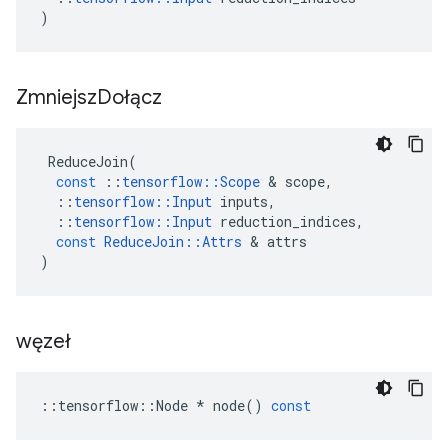
)
Zmniejsz
Dołącz
ReduceJoin
(
const
::
tensorflow
::
Scope
&
scope
,
::
tensorflow
::
Input
inputs
,
::
tensorflow
::
Input
reduction_indices
,
const
ReduceJoin
::
Attrs
&
attrs
)
węzeł
::
tensorflow
::
Node
*
node
()
const