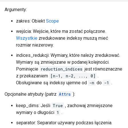
Argumenty:
zakres: Obiekt
Scope
wejścia: Wejście, które ma zostać połączone.
Wszystkie
zredukowane indeksy muszą mieć
rozmiar niezerowy.
indices_redukcji: Wymiary, które należy zredukować.
Wymiary są zmniejszane w podanej kolejności.
Pominięcie
reduction_indices
jest równoznaczne
z przekazaniem
[n-1, n-2, ..., 0]
.
Obsługiwane są indeksy ujemne od
-n
do
-1
.
Opcjonalne atrybuty (patrz
Attrs
):
keep_dims: Jeśli
True
, zachowaj zmniejszone
wymiary o długości
1
.
separator: Separator używany podczas łączenia.