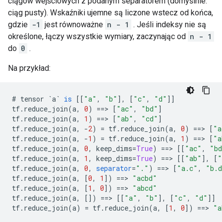
ciągów wejściowych z podanym separatorem (domyślnie:
ciąg pusty). Wskaźniki ujemne są liczone wstecz od końca,
gdzie
-1
jest równoważne
n - 1
. Jeśli indeksy nie są
określone, łączy wszystkie wymiary, zaczynając od
n - 1
do
0
.
Na przykład:
#
tensor
`a`
is
[[
"a"
,
"b"
]
,
[
"c"
,
"d"
]]
tf
.
reduce_join
(
a
,
0
)
==>
[
"ac"
,
"bd"
]
tf
.
reduce_join
(
a
,
1
)
==>
[
"ab"
,
"cd"
]
tf
.
reduce_join
(
a
,
-
2
)
=
tf
.
reduce_join
(
a
,
0
)
==>
[
"a
tf
.
reduce_join
(
a
,
-
1
)
=
tf
.
reduce_join
(
a
,
1
)
==>
[
"a
tf
.
reduce_join
(
a
,
0
,
keep_dims
=
True
)
==>
[[
"ac"
,
"b
tf
.
reduce_join
(
a
,
1
,
keep_dims
=
True
)
==>
[[
"ab"
]
,
[
"
tf
.
reduce_join
(
a
,
0
,
separator
=
"."
)
==>
[
"a.c"
,
"b.
tf
.
reduce_join
(
a
,
[
0
,
1
]
)
==>
"acbd"
tf
.
reduce_join
(
a
,
[
1
,
0
]
)
==>
"abcd"
tf
.
reduce_join
(
a
,
[]
)
==>
[[
"a"
,
"b"
]
,
[
"c"
,
"d"
]]
tf
.
reduce_join
(
a
)
=
tf
.
reduce_join
(
a
,
[
1
,
0
]
)
==>
"a