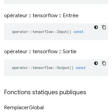
opérateur
::
tensorflow
::
Entrée
operator
::
tensorflow
::
Input
()
const
opérateur
::
tensorflow
::
Sortie
operator
::
tensorflow
::
Output
()
const
Fonctions statiques publiques
Remplacer
Global