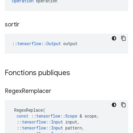
Operation
 operation
sortir
::
tensorflow::Output
 output
Fonctions publiques
Regex
Remplacer
RegexReplace
(
const
::
tensorflow
::
Scope
&
scope
,
::
tensorflow
::
Input
input
,
::
tensorflow
::
Input
pattern
,