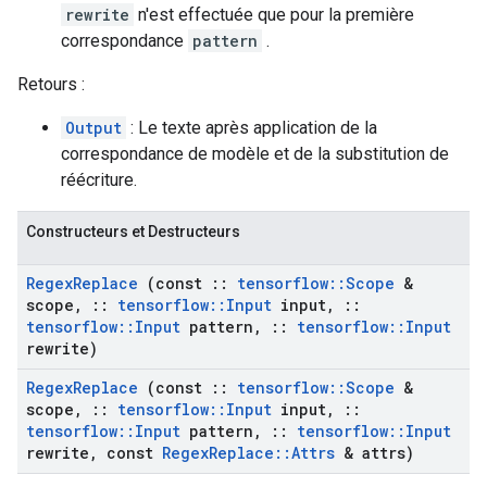
rewrite
n'est effectuée que pour la première
correspondance
pattern
.
Retours :
Output
: Le texte après application de la
correspondance de modèle et de la substitution de
réécriture.
Constructeurs et Destructeurs
Regex
Replace
(const
::
tensorflow
::
Scope
&
scope
,
::
tensorflow
::
Input
input
,
::
tensorflow
::
Input
pattern
,
::
tensorflow
::
Input
rewrite)
Regex
Replace
(const
::
tensorflow
::
Scope
&
scope
,
::
tensorflow
::
Input
input
,
::
tensorflow
::
Input
pattern
,
::
tensorflow
::
Input
rewrite
,
const
Regex
Replace
::
Attrs
& attrs)