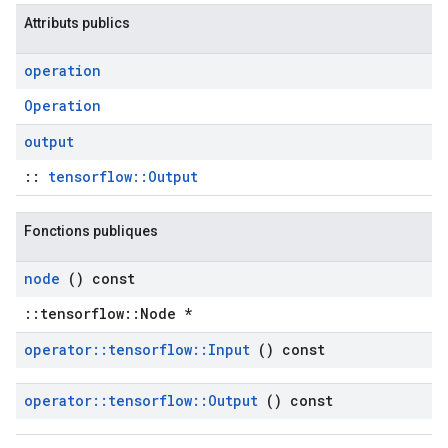
Attributs publics
operation
Operation
output
::
tensorflow::Output
Fonctions publiques
node
() const
::tensorflow::Node *
operator
::
tensorflow
::
Input
() const
operator
::
tensorflow
::
Output
() const