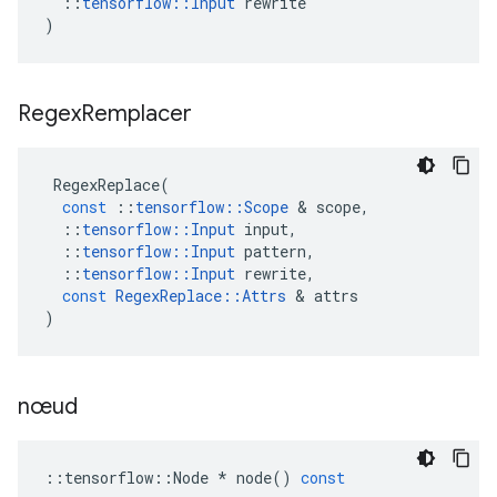
::
tensorflow
::
Input
rewrite
)
Regex
Remplacer
RegexReplace
(
const
::
tensorflow
::
Scope
&
scope
,
::
tensorflow
::
Input
input
,
::
tensorflow
::
Input
pattern
,
::
tensorflow
::
Input
rewrite
,
const
RegexReplace
::
Attrs
&
attrs
)
nœud
::
tensorflow
::
Node
*
node
()
const