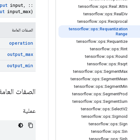
put
input
,
::
tensorflow
::
ops
::
Real
::
Attrs
ut
input
_
max)
tensorflow
::
ops
::
Real
Div
tensorflow
::
ops
::
Reciprocal
tensorflow
::
ops
::
Requantization
الصفات العامة
Range
tensorflow
::
ops
::
Requantize
operation
tensorflow
::
ops
::
Rint
output
_
max
tensorflow
::
ops
::
Round
tensorflow
::
ops
::
Rsqrt
output
_
min
tensorflow
::
ops
::
Segment
Max
tensorflow
::
ops
::
Segment
Mean
tensorflow
::
ops
::
Segment
Min
الصفات العام
tensorflow
::
ops
::
Segment
Prod
tensorflow
::
ops
::
Segment
Sum
tensorflow
::
ops
::
Select
V2
عملية
tensorflow
::
ops
::
Sigmoid
tensorflow
::
ops
::
Sign
tensorflow
::
ops
::
Sin
tensorflow
::
ops
::
Sinh