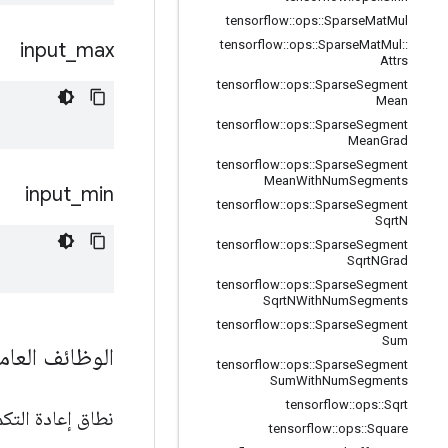
tensorflow
::
ops
::
Sparse
Mat
Mul
tensorflow
::
ops
::
Sparse
Mat
Mul
::
input
_
max
Attrs
tensorflow
::
ops
::
Sparse
Segment
Mean
tensorflow
::
ops
::
Sparse
Segment
Mean
Grad
tensorflow
::
ops
::
Sparse
Segment
Mean
With
Num
Segments
input
_
min
tensorflow
::
ops
::
Sparse
Segment
Sqrt
N
tensorflow
::
ops
::
Sparse
Segment
Sqrt
NGrad
tensorflow
::
ops
::
Sparse
Segment
Sqrt
NWith
Num
Segments
tensorflow
::
ops
::
Sparse
Segment
Sum
الوظائف العام
tensorflow
::
ops
::
Sparse
Segment
Sum
With
Num
Segments
tensorflow
::
ops
::
Sqrt
نطاق إعادة التك
tensorflow
::
ops
::
Square