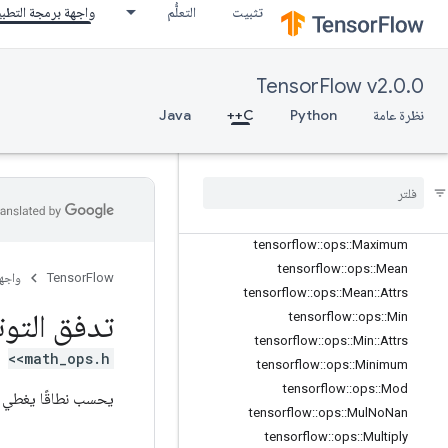
tensorflow::ops::LinSpace
تثبيت
التعلُّم
واجهة برمجة التطب
tensorflow::ops::Log
tensorflow::ops::Log1p
tensorflow::ops::LogicalAnd
TensorFlow v2.0.0
tensorflow::ops::LogicalNot
نظرة عامة
Python
C++
Java
tensorflow::ops::LogicalOr
tensorflow
::
ops
::
Mat
Mul
tensorflow
::
ops
::
Mat
Mul
::
Attrs
tensorflow
::
ops
::
Max
tensorflow
::
ops
::
Max
::
Attrs
tensorflow
::
ops
::
Maximum
tensorflow
::
ops
::
Mean
TensorFlow
واجه
tensorflow
::
ops
::
Mean
::
Attrs
تدفق التوت
tensorflow
::
ops
::
Min
tensorflow
::
ops
::
Min
::
Attrs
<math_ops.h>
tensorflow
::
ops
::
Minimum
tensorflow
::
ops
::
Mod
يحسب نطاقًا يغطي ال
tensorflow
::
ops
::
Mul
No
Nan
tensorflow
::
ops
::
Multiply