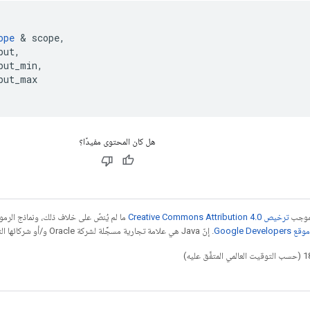
ope
&
scope
,
put
,
put_min
,
put_max
هل كان المحتوى مفيدًا؟
بموجب
ترخيص Creative Commons Attribution 4.0‏
ما لم يُنصّ على خلاف ذلك، ونماذج الر
Google Dev‏
. إنّ Java هي علامة تجارية مسجَّلة لشركة Oracle و/أو شركائها التابعين.