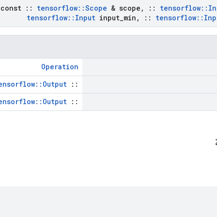
const
::
tensorflow
::
Scope
& scope
,
::
tensorflow
::
In
tensorflow
::
Input
input
_
min
,
::
tensorflow
::
Inp
Operation
ensorflow::Output
::
ensorflow::Output
::
ة