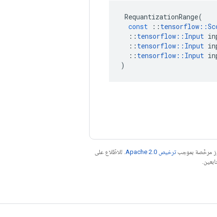
RequantizationRange
(
const
::
tensorflow
::
Sc
::
tensorflow
::
Input
in
::
tensorflow
::
Input
in
::
tensorflow
::
Input
in
)
موز مرخّصة بموجب
ترخيص Apache 2.0‏
. للاطّلاع على