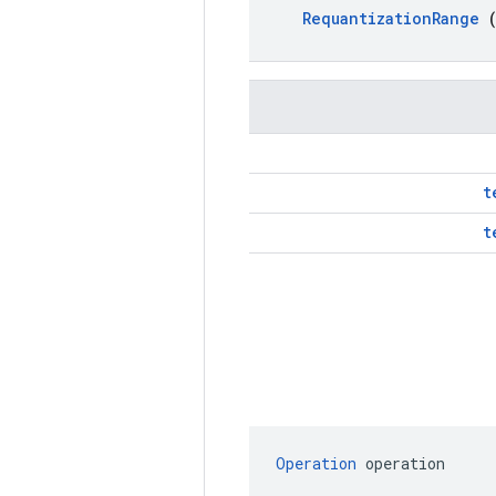
Requantization
Range
(
t
t
Operation
 operation