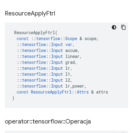
Resource
Apply
Ftrl
ResourceApplyFtrl
(
const
::
tensorflow
::
Scope
&
scope
,
::
tensorflow
::
Input
var
,
::
tensorflow
::
Input
accum
,
::
tensorflow
::
Input
linear
,
::
tensorflow
::
Input
grad
,
::
tensorflow
::
Input
lr
,
::
tensorflow
::
Input
l1
,
::
tensorflow
::
Input
l2
,
::
tensorflow
::
Input
lr_power
,
const
ResourceApplyFtrl
::
Attrs
&
attrs
)
operator
::
tensorflow
::
Operacja