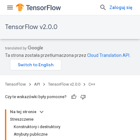
Zaloguj się
TensorFlow v2.0.0
Ta strona została przetłumaczona przez
Cloud Translation API
.
TensorFlow
API
TensorFlow v2.0.0
C++
Czy te wskazówki były pomocne?
Na tej stronie
Streszczenie
Konstruktory i destruktory
Atrybuty publiczne