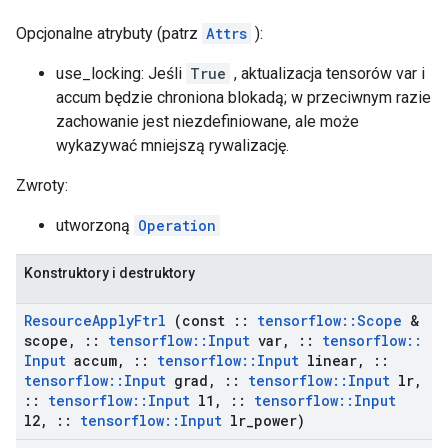
Opcjonalne atrybuty (patrz
Attrs
):
use_locking: Jeśli
True
, aktualizacja tensorów var i
accum będzie chroniona blokadą; w przeciwnym razie
zachowanie jest niezdefiniowane, ale może
wykazywać mniejszą rywalizację.
Zwroty:
utworzoną
Operation
Konstruktory i destruktory
Resource
Apply
Ftrl
(const
::
tensorflow
::
Scope
&
scope
,
::
tensorflow
::
Input
var
,
::
tensorflow
::
Input
accum
,
::
tensorflow
::
Input
linear
,
::
tensorflow
::
Input
grad
,
::
tensorflow
::
Input
lr
,
::
tensorflow
::
Input
l1
,
::
tensorflow
::
Input
l2
,
::
tensorflow
::
Input
lr
_
power)