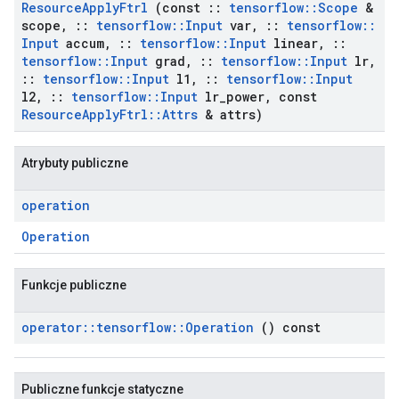
Resource
Apply
Ftrl
(const
::
tensorflow
::
Scope
&
scope
,
::
tensorflow
::
Input
var
,
::
tensorflow
::
Input
accum
,
::
tensorflow
::
Input
linear
,
::
tensorflow
::
Input
grad
,
::
tensorflow
::
Input
lr
,
::
tensorflow
::
Input
l1
,
::
tensorflow
::
Input
l2
,
::
tensorflow
::
Input
lr
_
power
,
const
Resource
Apply
Ftrl
::
Attrs
& attrs)
Atrybuty publiczne
operation
Operation
Funkcje publiczne
operator
::
tensorflow
::
Operation
() const
Publiczne funkcje statyczne