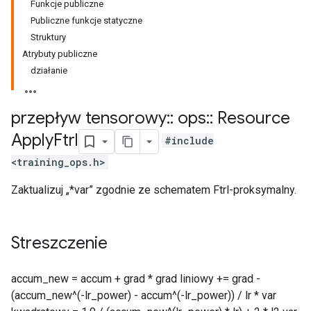
Funkcje publiczne
Publiczne funkcje statyczne
Struktury
Atrybuty publiczne
działanie
przepływ tensorowy
::
ops
::
Resource
Apply
Ftrl
#include
<training_ops.h>
Zaktualizuj „*var” zgodnie ze schematem Ftrl-proksymalny.
Streszczenie
accum_new = accum + grad * grad liniowy += grad -
(accum_new^(-lr_power) - accum^(-lr_power)) / lr * var