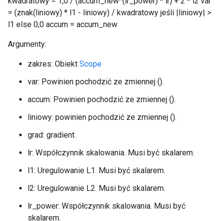
kwadratowy = 1,0 / (accum_new^(lr_power) * lr) + 2 * l2 var
= (znak(liniowy) * l1 - liniowy) / kwadratowy jeśli |liniowy| >
l1 else 0,0 accum = accum_new
Argumenty:
zakres: Obiekt
Scope
var: Powinien pochodzić ze zmiennej ().
accum: Powinien pochodzić ze zmiennej ().
liniowy: powinien pochodzić ze zmiennej ().
grad: gradient.
lr: Współczynnik skalowania. Musi być skalarem.
l1: Uregulowanie L1. Musi być skalarem.
l2: Uregulowanie L2. Musi być skalarem.
lr_power: Współczynnik skalowania. Musi być
skalarem.