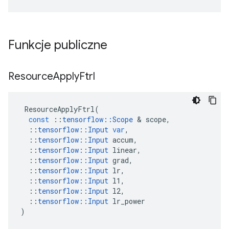
Funkcje publiczne
Resource
Apply
Ftrl
ResourceApplyFtrl
(
const
::
tensorflow
::
Scope
&
scope
,
::
tensorflow
::
Input
var
,
::
tensorflow
::
Input
accum
,
::
tensorflow
::
Input
linear
,
::
tensorflow
::
Input
grad
,
::
tensorflow
::
Input
lr
,
::
tensorflow
::
Input
l1
,
::
tensorflow
::
Input
l2
,
::
tensorflow
::
Input
lr_power
)