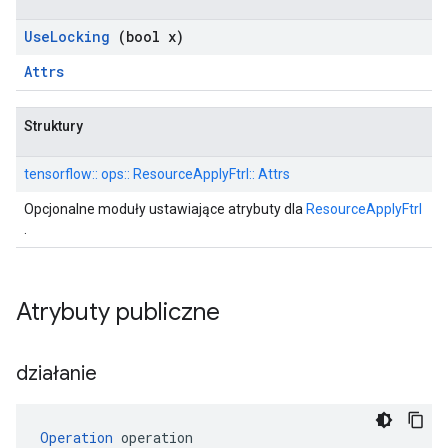
Use
Locking
(bool x)
Attrs
Struktury
tensorflow:: ops:: ResourceApplyFtrl:: Attrs
Opcjonalne moduły ustawiające atrybuty dla
ResourceApplyFtrl
.
Atrybuty publiczne
działanie
Operation
 operation