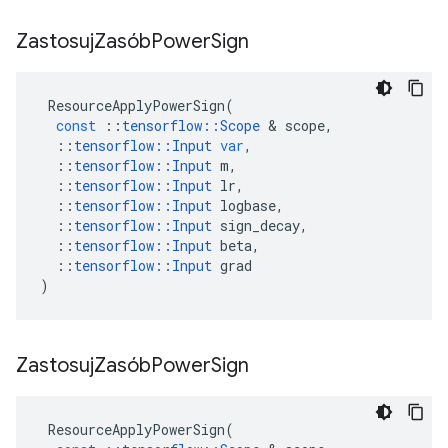
Zastosuj
Zasób
Power
Sign
ResourceApplyPowerSign
(
const
::
tensorflow
::
Scope
&
scope
,
::
tensorflow
::
Input
var
,
::
tensorflow
::
Input
m
,
::
tensorflow
::
Input
lr
,
::
tensorflow
::
Input
logbase
,
::
tensorflow
::
Input
sign_decay
,
::
tensorflow
::
Input
beta
,
::
tensorflow
::
Input
grad
)
Zastosuj
Zasób
Power
Sign
ResourceApplyPowerSign
(