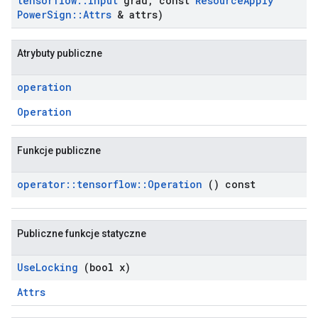
tensorflow
::
Input
grad
,
const
Resource
Apply
Power
Sign
::
Attrs
& attrs)
Atrybuty publiczne
operation
Operation
Funkcje publiczne
operator
::
tensorflow
::
Operation
() const
Publiczne funkcje statyczne
Use
Locking
(bool x)
Attrs