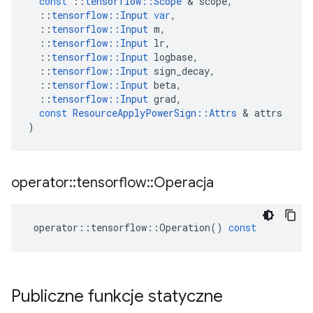
const
::
tensorflow
::
Scope
&
scope
,
::
tensorflow
::
Input
var
,
::
tensorflow
::
Input
m
,
::
tensorflow
::
Input
lr
,
::
tensorflow
::
Input
logbase
,
::
tensorflow
::
Input
sign_decay
,
::
tensorflow
::
Input
beta
,
::
tensorflow
::
Input
grad
,
const
ResourceApplyPowerSign
::
Attrs
&
attrs
)
operator
::
tensorflow
::
Operacja
operator
::
tensorflow
::
Operation
()
const
Publiczne funkcje statyczne