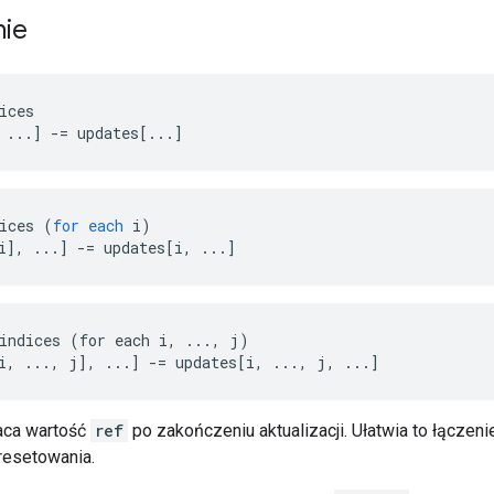
nie
ices

 ...] -= updates[...]
ices
(
for
each
i
)
i
]
,
...
]
-=
updates
[
i, ...
]
indices (for each i, ..., j)

i, ..., j], ...] -= updates[i, ..., j, ...]
aca wartość
ref
po zakończeniu aktualizacji. Ułatwia to łączeni
 resetowania.