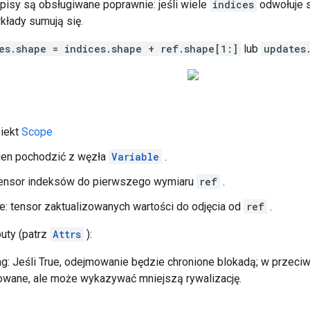
isy są obsługiwane poprawnie: jeśli wiele
indices
odwołuje si
łady sumują się.
es.shape = indices.shape + ref.shape[1:]
lub
updates
biekt
Scope
nien pochodzić z węzła
Variable
.
Tensor indeksów do pierwszego wymiaru
ref
.
je: tensor zaktualizowanych wartości do odjęcia od
ref
.
buty (patrz
Attrs
):
g: Jeśli True, odejmowanie będzie chronione blokadą; w przeci
iowane, ale może wykazywać mniejszą rywalizację.