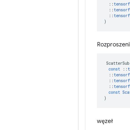
::
tensorf
::
tensorf
::
tensorf
)
Rozproszen
ScatterSub
const
::
t
::
tensorf
::
tensorf
::
tensorf
const
Sca
)
węzeł