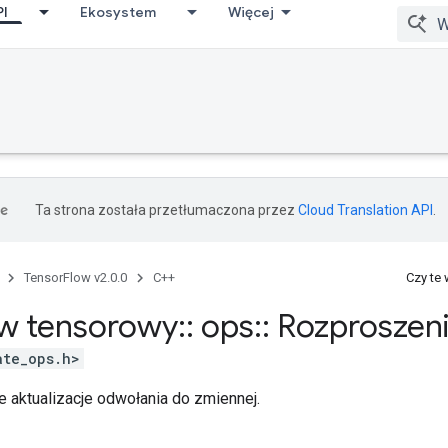
PI
Ekosystem
Więcej
Ta strona została przetłumaczona przez
Cloud Translation API
.
TensorFlow v2.0.0
C++
Czy te
w tensorowy
::
ops
::
Rozproszen
ate_ops.h>
e aktualizacje odwołania do zmiennej.