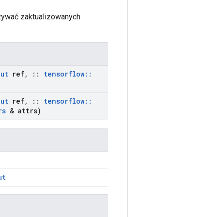
używać zaktualizowanych
put
ref
,
::
tensorflow
::
put
ref
,
::
tensorflow
::
rs
& attrs)
ut