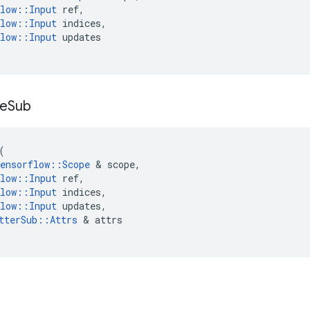
low
::
Input
ref
,
low
::
Input
indices
,
low
::
Input
updates
ie
Sub
(
ensorflow
::
Scope
&
scope
,
low
::
Input
ref
,
low
::
Input
indices
,
low
::
Input
updates
,
tterSub
::
Attrs
&
attrs