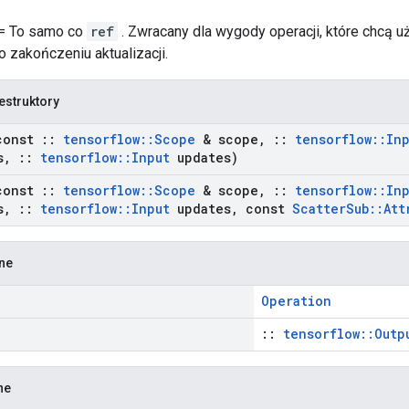
 = To samo co
ref
. Zwracany dla wygody operacji, które chcą 
o zakończeniu aktualizacji.
estruktory
const
::
tensorflow
::
Scope
& scope
,
::
tensorflow
::
In
s
,
::
tensorflow
::
Input
updates)
const
::
tensorflow
::
Scope
& scope
,
::
tensorflow
::
In
s
,
::
tensorflow
::
Input
updates
,
const
Scatter
Sub
::
Att
zne
Operation
::
tensorflow::Outp
ne