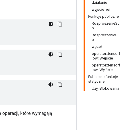
działanie
wyjście_ref
Funkcje publiczne
RozproszenieSu
b
RozproszenieSu
b
węzeł
operator::tensorf
low::Wejście
operator::tensorf
low::Wyjście
Publiczne funkcje
statyczne
Użyj Blokowania
e operacji, które wymagają