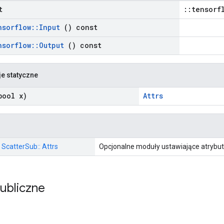
t
::tensorf
nsorflow
::
Input
() const
nsorflow
::
Output
() const
je statyczne
ool x)
Attrs
: ScatterSub:: Attrs
Opcjonalne moduły ustawiające atrybut
publiczne