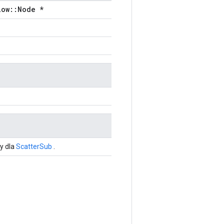
low::Node *
y dla
ScatterSub
.