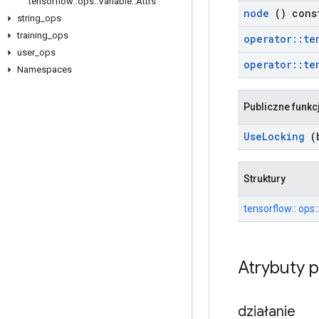
tensorflow
::
ops
::
Variable
::
Attrs
node
() cons
string
_
ops
training
_
ops
operator
::
te
user
_
ops
operator
::
te
Namespaces
Publiczne funkc
Use
Locking
(b
Struktury
tensorflow:: ops:
Atrybuty 
działanie