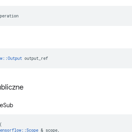
peration
ow::Output
 output_ref
ubliczne
ie
Sub
(
ensorflow
::
Scope
&
scope
,