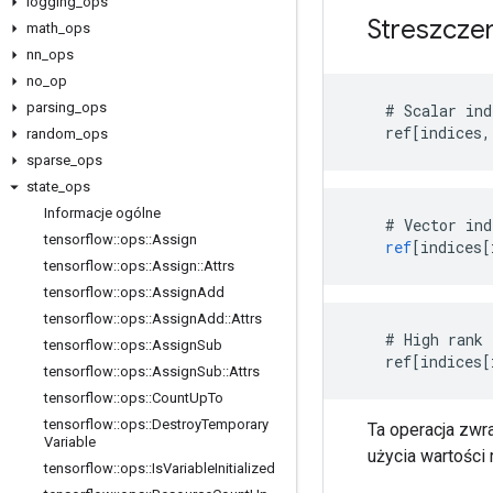
logging
_
ops
Streszcze
math
_
ops
nn
_
ops
no
_
op
parsing
_
ops
    # Scalar ind
    ref[indices,
random
_
ops
sparse
_
ops
state
_
ops
Informacje ogólne
    # 
Vector
ind
tensorflow
::
ops
::
Assign
ref
[
indices[
tensorflow
::
ops
::
Assign
::
Attrs
tensorflow
::
ops
::
Assign
Add
tensorflow
::
ops
::
Assign
Add
::
Attrs
    # High rank 
tensorflow
::
ops
::
Assign
Sub
    ref[indices[
tensorflow
::
ops
::
Assign
Sub
::
Attrs
tensorflow
::
ops
::
Count
Up
To
tensorflow
::
ops
::
Destroy
Temporary
Ta operacja zwr
Variable
użycia wartości
tensorflow
::
ops
::
Is
Variable
Initialized