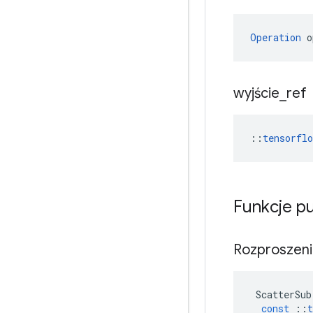
Operation
 o
wyjście
_
ref
::
tensorfl
Funkcje p
Rozproszen
ScatterSub
const
::
t