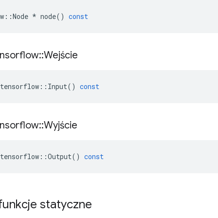
w
::
Node
*
node
()
const
nsorflow
::
Wejście
tensorflow
::
Input
()
const
nsorflow
::
Wyjście
tensorflow
::
Output
()
const
 funkcje statyczne