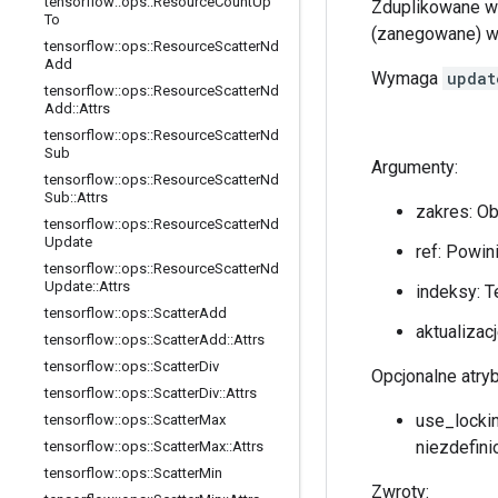
tensorflow
::
ops
::
Resource
Count
Up
Zduplikowane wp
To
(zanegowane) wk
tensorflow
::
ops
::
Resource
Scatter
Nd
Add
Wymaga
updat
tensorflow
::
ops
::
Resource
Scatter
Nd
Add
::
Attrs
tensorflow
::
ops
::
Resource
Scatter
Nd
Sub
Argumenty:
tensorflow
::
ops
::
Resource
Scatter
Nd
Sub
::
Attrs
zakres: O
tensorflow
::
ops
::
Resource
Scatter
Nd
Update
ref: Powi
tensorflow
::
ops
::
Resource
Scatter
Nd
Update
::
Attrs
indeksy: 
tensorflow
::
ops
::
Scatter
Add
aktualizac
tensorflow
::
ops
::
Scatter
Add
::
Attrs
tensorflow
::
ops
::
Scatter
Div
Opcjonalne atry
tensorflow
::
ops
::
Scatter
Div
::
Attrs
use_lockin
tensorflow
::
ops
::
Scatter
Max
niezdefin
tensorflow
::
ops
::
Scatter
Max
::
Attrs
tensorflow
::
ops
::
Scatter
Min
Zwroty: