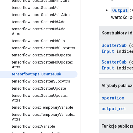
tensorflow
::
ops
::
Scatter
Min
::
Attrs
tensorflow
::
ops
::
Scatter
Mul
Output
:
tensorflow
::
ops
::
Scatter
Mul
::
Attrs
wartości p
tensorflow
::
ops
::
Scatter
Nd
Add
tensorflow
::
ops
::
Scatter
Nd
Add
::
Konstruktory i d
Attrs
tensorflow
::
ops
::
Scatter
Nd
Sub
Scatter
Sub
(
tensorflow
::
ops
::
Scatter
Nd
Sub
::
Attrs
Input
indice
tensorflow
::
ops
::
Scatter
Nd
Update
Scatter
Sub
(
tensorflow
::
ops
::
Scatter
Nd
Update
::
Attrs
Input
indice
tensorflow
::
ops
::
Scatter
Sub
tensorflow
::
ops
::
Scatter
Sub
::
Attrs
Atrybuty public
tensorflow
::
ops
::
Scatter
Update
tensorflow
::
ops
::
Scatter
Update
::
operation
Attrs
tensorflow
::
ops
::
Temporary
Variable
output
_
ref
tensorflow
::
ops
::
Temporary
Variable
::
Attrs
Funkcje publicz
tensorflow
::
ops
::
Variable