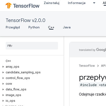
Zainstaluj
Informacje
A
TensorFlow v2.0.0
Przegląd
Python
C++
Java
C++
TensorFlow
API
array
_
ops
candidate
_
sampling
_
ops
przepły
control
_
flow
_
ops
core
#include <st
data
_
flow
_
ops
Odejmuje rzadki
image
_
ops
io
_
ops