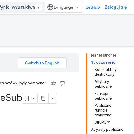
/
GitHub
Zaloguj się
Na tej stronie
Streszczenie
Konstruktory i
destruktory
Atrybuty
 wskazówki były pomocne?
publiczne
Funkcje
ie
Sub
publiczne
Publiczne
funkcje
statyczne
Struktury
Atrybuty publiczne