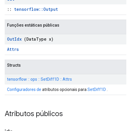
::
tensorflow::Output
Funções estáticas públicas
Out
Idx
(Data
Type x)
Attrs
Structs
tensorflow :: ops :: SetDiff1D :: Attrs
Configuradores de
atributos opcionais para
SetDiff1D
.
Atributos públicos