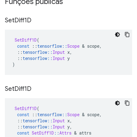
Funções públicas
Set
Diff1D
SetDiff1D
(
const
::
tensorflow
::
Scope
&
 scope
,
::
tensorflow
::
Input
 x
,
::
tensorflow
::
Input
 y
)
Set
Diff1D
SetDiff1D
(
const
::
tensorflow
::
Scope
&
 scope
,
::
tensorflow
::
Input
 x
,
::
tensorflow
::
Input
 y
,
const
SetDiff1D
::
Attrs
&
 attrs