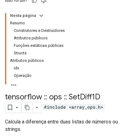
Isso foi útil?
Nesta página
Resumo
Construtores e Destruidores
Atributos públicos
Funções estáticas públicas
Structs
Atributos públicos
idx
Operação
tensorflow
::
ops
::
Set
Diff1D
#include <array_ops.h>
Calcula a diferença entre duas listas de números ou
strings.