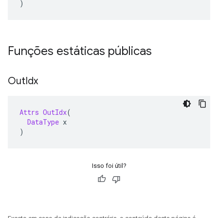
)
Funções estáticas públicas
Out
Idx
Attrs
OutIdx
(
DataType
 x
)
Isso foi útil?