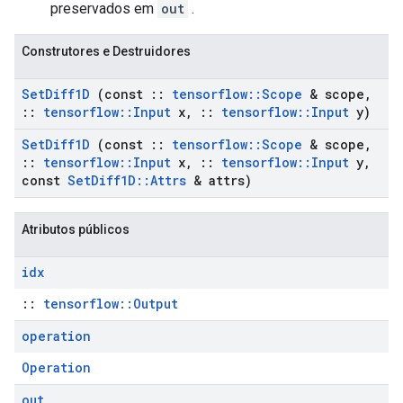
preservados em
out
.
Construtores e Destruidores
Set
Diff1D
(const
::
tensorflow
::
Scope
& scope
,
::
tensorflow
::
Input
x
,
::
tensorflow
::
Input
y)
Set
Diff1D
(const
::
tensorflow
::
Scope
& scope
,
::
tensorflow
::
Input
x
,
::
tensorflow
::
Input
y
,
const
Set
Diff1D
::
Attrs
& attrs)
Atributos públicos
idx
::
tensorflow::Output
operation
Operation
out