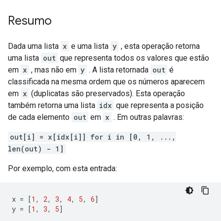
Resumo
Dada uma lista
x
e uma lista
y
, esta operação retorna
uma lista
out
que representa todos os valores que estão
em
x
, mas não em
y
. A lista retornada
out
é
classificada na mesma ordem que os números aparecem
em
x
(duplicatas são preservados). Esta operação
também retorna uma lista
idx
que representa a posição
de cada elemento
out
em
x
. Em outras palavras:
out[i] = x[idx[i]] for i in [0, 1, ...,
len(out) - 1]
Por exemplo, com esta entrada:
x 
=
[
1
,
2
,
3
,
4
,
5
,
6
]
y 
=
[
1
,
3
,
5
]