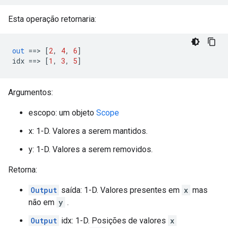
Esta operação retornaria:
out
==>
[
2
,
4
,
6
]
idx 
==>
[
1
,
3
,
5
]
Argumentos:
escopo: um objeto
Scope
x: 1-D. Valores a serem mantidos.
y: 1-D. Valores a serem removidos.
Retorna:
Output
saída: 1-D. Valores presentes em
x
mas
não em
y
.
Output
idx: 1-D. Posições de valores
x