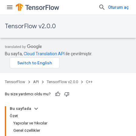
Oturum aç
TensorFlow v2.0.0
Bu sayfa,
Cloud Translation API
ile çevrilmiştir.
TensorFlow
API
TensorFlow v2.0.0
C++
Bu size yardımcı oldu mu?
Bu sayfada
Özet
Yapıcılar ve Yıkıcılar
Genel özellikler