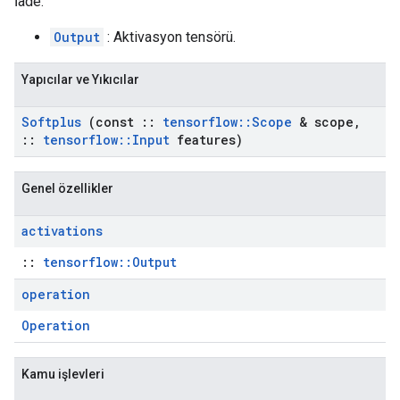
İade:
Output
: Aktivasyon tensörü.
Yapıcılar ve Yıkıcılar
Softplus
(const
::
tensorflow
::
Scope
& scope
,
::
tensorflow
::
Input
features)
Genel özellikler
activations
::
tensorflow::Output
operation
Operation
Kamu işlevleri