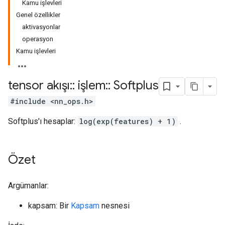
Kamu işlevleri
Genel özellikler
aktivasyonlar
operasyon
Kamu işlevleri
tensor akışı
::
işlem
::
Softplus
#include <nn_ops.h>
Softplus'ı hesaplar:
log(exp(features) + 1)
.
Özet
Argümanlar:
kapsam: Bir
Kapsam
nesnesi