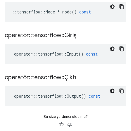
::
tensorflow
::
Node
*
node
()
const
operatör
::
tensorflow
::
Giriş
operator
::
tensorflow
::
Input
()
const
operatör
::
tensorflow
::
Çıktı
operator
::
tensorflow
::
Output
()
const
Bu size yardımcı oldu mu?