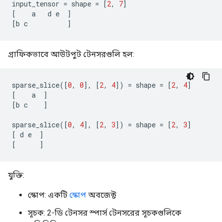
input_tensor
=
shape
=
[
2
,
7
]
[
a
d
e
]
[
b
c
]
গ্রাফিকভাবে আউটপুট টেনসরগুলি হল:
sparse_slice
([
0
,
0
],
[
2
,
4
])
=
shape
=
[
2
,
4
]
[
a
]
[
b
c
]
sparse_slice
([
0
,
4
],
[
2
,
3
])
=
shape
=
[
2
,
3
]
[
d
e
]
[
]
যুক্তি:
স্কোপ: একটি
স্কোপ
অবজেক্ট
সূচক: 2-ডি টেনসর স্পার্স টেনসরের সূচকগুলিকে