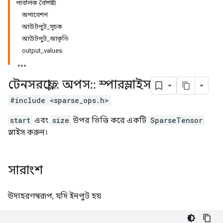
পাবলিক বৈশিষ্ট্য
অপারেশন
আউটপুট_সূচক
আউটপুট_আকৃতি
output_values
টেনসরফ্লো
::
অপস
::
স্পারস্লাইস
#include <sparse_ops.h>
start
এবং
size
উপর ভিত্তি করে একটি
SparseTensor
স্লাইস করুন।
সারাংশ
উদাহরণস্বরূপ, যদি ইনপুট হয়