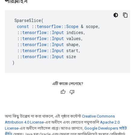
স্পারস্লাইস
SparseSlice
(
const
::
tensorflow
::
Scope
&
scope
,
::
tensorflow
::
Input
indices
,
::
tensorflow
::
Input
values
,
::
tensorflow
::
Input
shape
,
::
tensorflow
::
Input
start
,
::
tensorflow
::
Input
size
)
এটি কাজে লেগেছে?
অন্য কিছু উল্লেখ না করা থাকলে, এই পৃষ্ঠার কন্টেন্ট
Creative Commons
Attribution 4.0 License
-এর অধীনে এবং কোডের নমুনাগুলি
Apache 2.0
License
-এর অধীনে লাইসেন্স প্রাপ্ত। আরও জানতে,
Google Developers সাইট
নীতি
দেখুন। Java হল Oracle এবং/অথবা তার অ্যাফিলিয়েট সংস্থার রেজিস্টার্ড