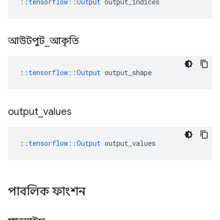
::
tensorflow::Output
 output_indices
আউটপুট
_
আকৃতি
::
tensorflow::Output
 output_shape
output
_
values
::
tensorflow::Output
 output_values
পাবলিক ফাংশন