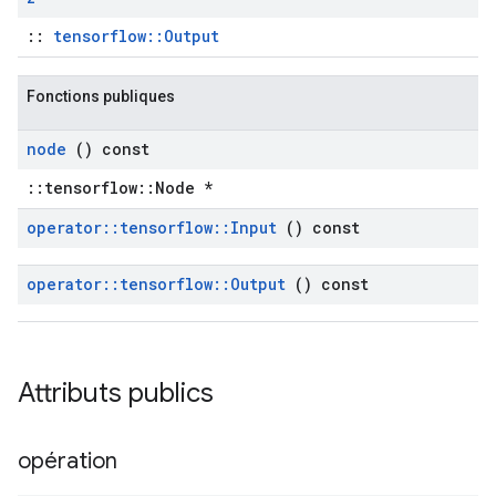
::
tensorflow::Output
Fonctions publiques
node
() const
::tensorflow::Node *
operator
::
tensorflow
::
Input
() const
operator
::
tensorflow
::
Output
() const
Attributs publics
opération