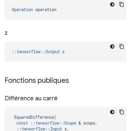
Operation
 operation
z
::
tensorflow::Output
 z
Fonctions publiques
Différence au carré
SquaredDifference
(
const
::
tensorflow
::
Scope
&
scope
,
::
tensorflow
::
Input
x
,