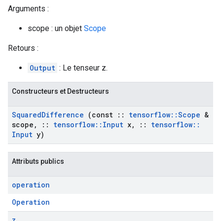
Arguments :
scope : un objet
Scope
Retours :
Output
: Le tenseur z.
Constructeurs et Destructeurs
Squared
Difference
(const
::
tensorflow
::
Scope
&
scope
,
::
tensorflow
::
Input
x
,
::
tensorflow
::
Input
y)
Attributs publics
operation
Operation
z