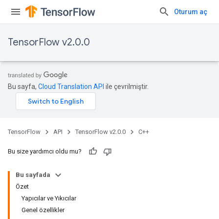
Oturum aç
TensorFlow v2.0.0
Bu sayfa,
Cloud Translation API
ile çevrilmiştir.
TensorFlow
API
TensorFlow v2.0.0
C++
Bu size yardımcı oldu mu?
Bu sayfada
Özet
Yapıcılar ve Yıkıcılar
Genel özellikler