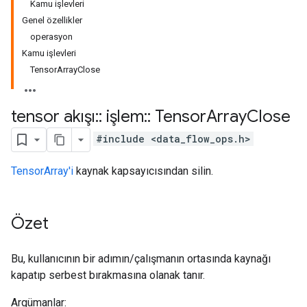
Kamu işlevleri
Genel özellikler
operasyon
Kamu işlevleri
TensorArrayClose
tensor akışı
::
işlem
::
Tensor
Array
Close
#include <data_flow_ops.h>
TensorArray'i
kaynak kapsayıcısından silin.
Özet
Bu, kullanıcının bir adımın/çalışmanın ortasında kaynağı
kapatıp serbest bırakmasına olanak tanır.
Argümanlar: