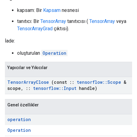
kapsam: Bir
Kapsam
nesnesi
tanıtıcı: Bir
TensorArray
tanıtıcısı (
TensorArray
veya
TensorArrayGrad
çıktısı).
İade:
oluşturulan
Operation
Yapıcılar ve Yıkıcılar
Tensor
Array
Close
(const
::
tensorflow
::
Scope
&
scope
,
::
tensorflow
::
Input
handle)
Genel özellikler
operation
Operation