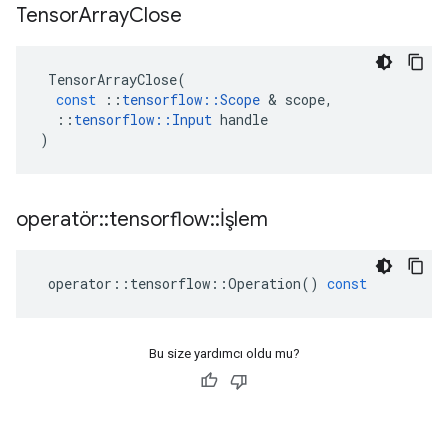
Tensor
Array
Close
TensorArrayClose
(
const
::
tensorflow
::
Scope
&
scope
,
::
tensorflow
::
Input
handle
)
operatör
::
tensorflow
::
İşlem
operator
::
tensorflow
::
Operation
()
const
Bu size yardımcı oldu mu?