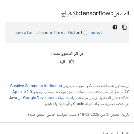
المشغل
::
tensorflow
::
الإخراج
operator
::
tensorflow
::
Output
()
const
هل كان المحتوى مفيدًا؟
إنّ محتوى هذه الصفحة مرخّص بموجب
ترخيص Creative Commons Attribution
4.0‏
ما لم يُنصّ على خلاف ذلك، ونماذج الرموز مرخّصة بموجب
ترخيص Apache 2.0‏
.
للاطّلاع على التفاصيل، يُرجى مراجعة
سياسات موقع Google Developers‏
. إنّ Java
هي علامة تجارية مسجَّلة لشركة Oracle و/أو شركائها التابعين.
تاريخ التعديل الأخير: 2026-02-18 (حسب التوقيت العالمي المتفَّق عليه)