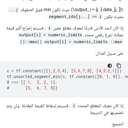
\(output_i = {j...} data_[j...]\) حيث تكون min فوق الصفوف
j...
بحيث يكون
segment_ids[j...] == i
.
إذا كان الحد الأدنى فارغًا لمعرف مقطع معين
i
، فسيتم إخراج أكبر قيمة
ممكنة لنوع رقمي محدد،
output[i] = numeric_limits
.
::max()
output[i] = numeric_limits ::max()
على سبيل المثال:
c
=
tf
.
constant
([[
1
,
2
,
3
,
4
],
[
5
,
6
,
7
,
8
],
[
4
,
3
,
2
,
1
]])
tf
.
unsorted_segment_min
(
c
,
tf
.
constant
([
0
,
1
,
0
]),
n
#
==>
[[
1
,
2
,
2
,
1
],
#
[
5
,
6
,
7
,
8
]]
إذا كان معرف المقطع المحدد
i
، فسيتم إسقاط القيمة المقابلة، ولن يتم
تضمينها في النتيجة.
الحجج: