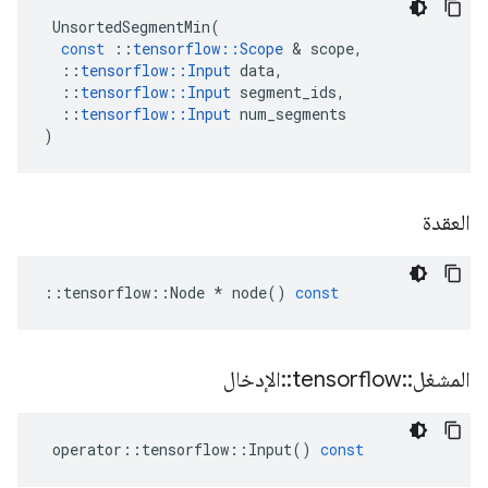
UnsortedSegmentMin
(
const
::
tensorflow
::
Scope
&
scope
,
::
tensorflow
::
Input
data
,
::
tensorflow
::
Input
segment_ids
,
::
tensorflow
::
Input
num_segments
)
العقدة
::
tensorflow
::
Node
*
node
()
const
المشغل
::
tensorflow
::
الإدخال
operator
::
tensorflow
::
Input
()
const