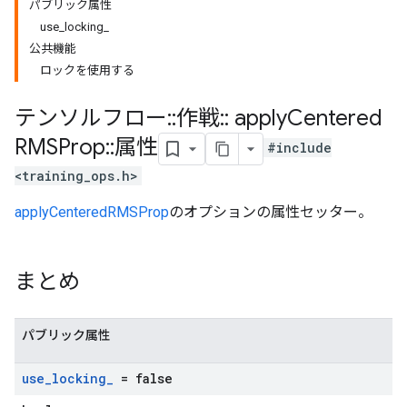
パブリック属性
use_locking_
公共機能
ロックを使用する
テンソルフロー
::
作戦
::
apply
Centered
RMSProp
::
属性
#include
<training_ops.h>
applyCenteredRMSProp
のオプションの属性セッター。
まとめ
パブリック属性
use
_
locking
_
= false