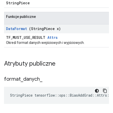
StringPiece
Funkcje publiczne
Data
Format
(String
Piece x)
TF_MUST_USE_RESULT
Attrs
Określ format danych wejściowych i wyjściowych.
Atrybuty publiczne
format
_
danych
_
StringPiece tensorflow::ops::BiasAddGrad::Attrs::