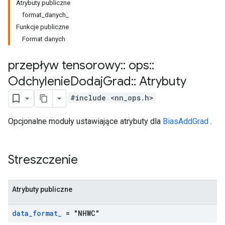
Atrybuty publiczne
format_danych_
Funkcje publiczne
Format danych
przepływ tensorowy
::
ops
::
Odchylenie
Dodaj
Grad
::
Atrybuty
#include <nn_ops.h>
Opcjonalne moduły ustawiające atrybuty dla
BiasAddGrad
.
Streszczenie
Atrybuty publiczne
data
_
format
_
= "NHWC"