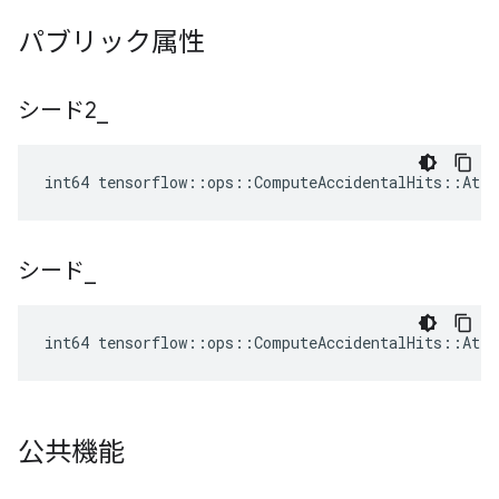
パブリック属性
シード2
_
int64 tensorflow::ops::ComputeAccidentalHits::Attr
シード
_
int64 tensorflow::ops::ComputeAccidentalHits::Attr
公共機能