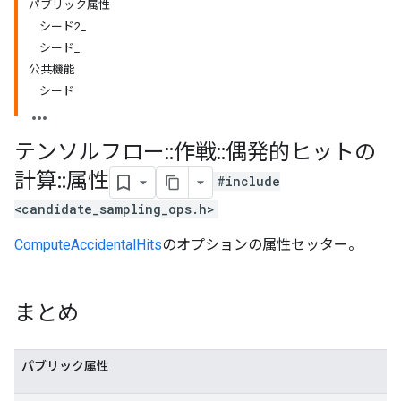
パブリック属性
シード2_
シード_
公共機能
シード
テンソルフロー
::
作戦
::
偶発的ヒットの
計算
::
属性
#include
<candidate_sampling_ops.h>
ComputeAccidentalHits
のオプションの属性セッター。
まとめ
パブリック属性