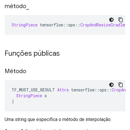
método
_
StringPiece
 tensorflow
::
ops
::
CropAndResizeGradImag
Funções públicas
Método
TF_MUST_USE_RESULT 
Attrs
 tensorflow
::
ops
::
CropAnd
StringPiece
 x
)
Uma string que especifica o método de interpolação.