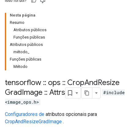
Isso foi útil?
Nesta página
Resumo
Atributos públicos
Funções públicas
Atributos públicos
método_
Funções públicas
Método
tensorflow
::
ops
::
Crop
And
Resize
Grad
Image
::
Attrs
#include
<image_ops.h>
Configuradores de
atributos opcionais para
CropAndResizeGradImage
.