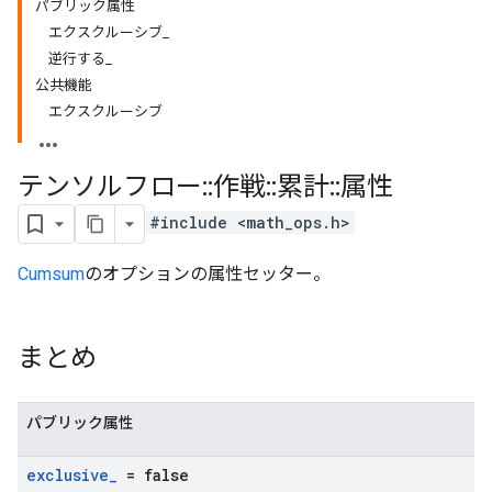
パブリック属性
エクスクルーシブ_
逆行する_
公共機能
エクスクルーシブ
テンソルフロー
::
作戦
::
累計
::
属性
#include <math_ops.h>
Cumsum
のオプションの属性セッター。
まとめ
パブリック属性
exclusive
_
= false