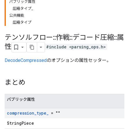
パブリック属性
圧縮タイプ_
公共機能
圧縮タイプ
テンソルフロー
::
作戦
::
デコード圧縮
::
属
性
#include <parsing_ops.h>
DecodeCompressed
のオプションの属性セッター。
まとめ
パブリック属性
compression
_
type
_
= ""
StringPiece