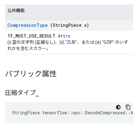
公共機能
Compression
Type
(String
Piece x)
TF_MUST_USE_RESULT
Attrs
(i) 空の文字列 (圧縮なし)、(ii) "ZLIB"、または (iii) "GZIP" のいず
れかを含むスカラー。
パブリック属性
圧縮タイプ
_
StringPiece
tensorflow
::
ops
::
DecodeCompressed
::
Att