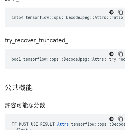
int64 tensorflow::ops::DecodeJpeg::Attrs::ratio_ =
try
_
recover
_
truncated
_
bool tensorflow::ops::DecodeJpeg::Attrs::try_recov
公共機能
許容可能な分数
TF_MUST_USE_RESULT 
Attrs
 tensorflow::ops::DecodeJp
  float x
