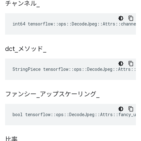
チャンネル
_
int64 tensorflow::ops::DecodeJpeg::Attrs::channels
dct
_
メソッド
_
StringPiece tensorflow::ops::DecodeJpeg::Attrs::d
ファンシー
_
アップスケーリング
_
bool tensorflow::ops::DecodeJpeg::Attrs::fancy_ups
比率
_