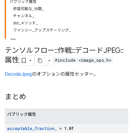
パブリック属性
許容可能な_分数_
チャンネル_
dct_メソッド_
ファンシー_アップスケーリング_
テンソルフロー
::
作戦
::
デコードJPEG
::
属性
#include <image_ops.h>
DecodeJpeg
のオプションの属性セッター。
まとめ
パブリック属性
acceptable
_
fraction
_
= 1
.
0f