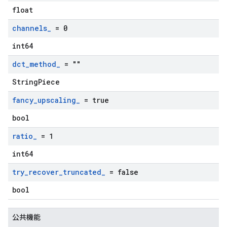
float
channels
_
= 0
int64
dct
_
method
_
= ""
StringPiece
fancy
_
upscaling
_
= true
bool
ratio
_
= 1
int64
try
_
recover
_
truncated
_
= false
bool
公共機能