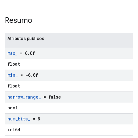
Resumo
Atributos públicos
max
_
= 6
.
0f
float
min
_
= -6
.
0f
float
narrow
_
range
_
= false
bool
num
_
bits
_
= 8
int64