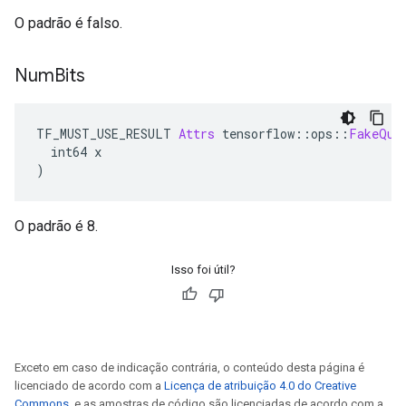
O padrão é falso.
Num
Bits
TF_MUST_USE_RESULT 
Attrs
 tensorflow
::
ops
::
FakeQua
  int64 x
)
O padrão é 8.
Isso foi útil?
Exceto em caso de indicação contrária, o conteúdo desta página é
licenciado de acordo com a
Licença de atribuição 4.0 do Creative
Commons
, e as amostras de código são licenciadas de acordo com a