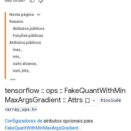
Isso foi útil?
Nesta página
Resumo
Atributos públicos
Funções públicas
Atributos públicos
max_
min_
curto alcance_
num_bits_
tensorflow
::
ops
::
Fake
Quant
With
Min
Max
Args
Gradient
::
Attrs
#include
<array_ops.h>
Configuradores de
atributos opcionais para
FakeQuantWithMinMaxArgsGradient
.