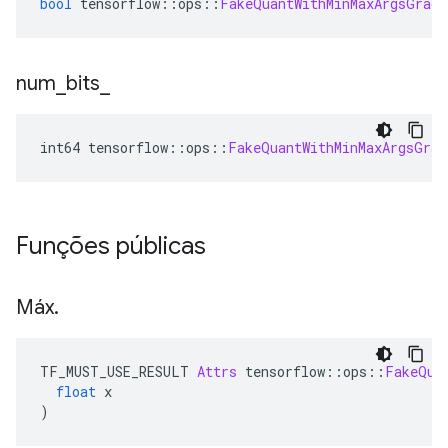
bool
 tensorflow
::
ops
::
FakeQuantWithMinMaxArgsGradi
num
_
bits
_
int64 tensorflow
::
ops
::
FakeQuantWithMinMaxArgsGrad
Funções públicas
Máx
.
TF_MUST_USE_RESULT 
Attrs
 tensorflow
::
ops
::
FakeQua
float
 x
)