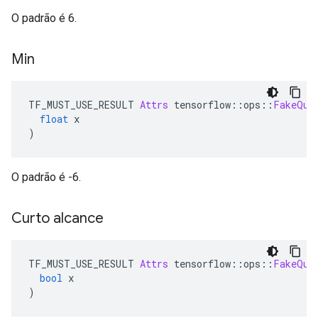
O padrão é 6.
Min
TF_MUST_USE_RESULT 
Attrs
 tensorflow
::
ops
::
FakeQua
float
 x
)
O padrão é -6.
Curto alcance
TF_MUST_USE_RESULT 
Attrs
 tensorflow
::
ops
::
FakeQua
bool
 x
)