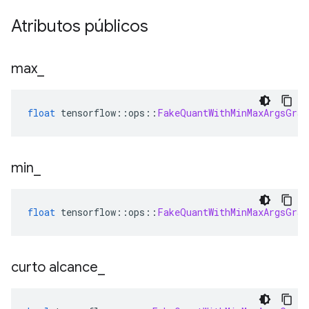
Atributos públicos
max
_
float
 tensorflow
::
ops
::
FakeQuantWithMinMaxArgsGrad
min
_
float
 tensorflow
::
ops
::
FakeQuantWithMinMaxArgsGrad
curto alcance
_