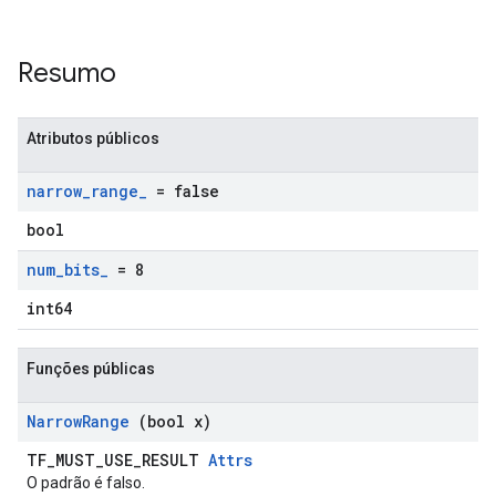
Resumo
Atributos públicos
narrow
_
range
_
= false
bool
num
_
bits
_
= 8
int64
Funções públicas
Narrow
Range
(bool x)
TF_MUST_USE_RESULT
Attrs
O padrão é falso.