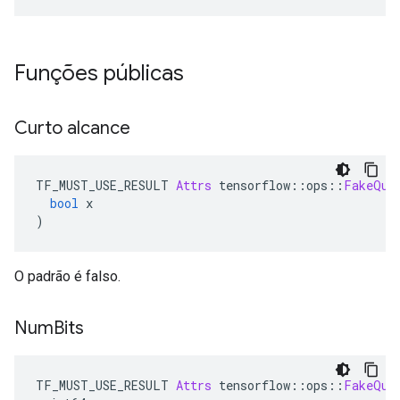
Funções públicas
Curto alcance
TF_MUST_USE_RESULT 
Attrs
 tensorflow
::
ops
::
FakeQua
bool
 x
)
O padrão é falso.
Num
Bits
TF_MUST_USE_RESULT 
Attrs
 tensorflow
::
ops
::
FakeQua