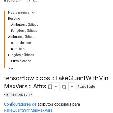
Isso foi útil?
Nesta página
Resumo
Atributos públicos
Funções públicas
Atributos públicos
curto alcance_
num_bits_
Funções públicas
Curto alcance
tensorflow
::
ops
::
Fake
Quant
With
Min
Max
Vars
::
Attrs
#include
<array_ops.h>
Configuradores de
atributos opcionais para
FakeQuantWithMinMaxVars
.