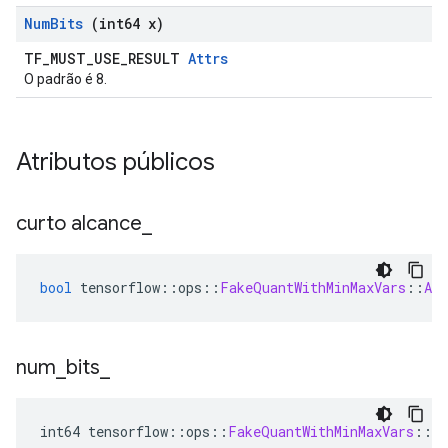
Num
Bits
(int64 x)
TF_MUST_USE_RESULT
Attrs
O padrão é 8.
Atributos públicos
curto alcance
_
bool
 tensorflow
::
ops
::
FakeQuantWithMinMaxVars
::
Att
num
_
bits
_
int64 tensorflow
::
ops
::
FakeQuantWithMinMaxVars
::
At